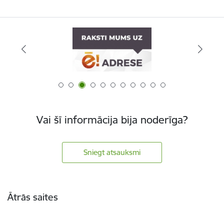
Vai šī informācija bija noderīga?
Sniegt atsauksmi
Kājene
Ātrās saites