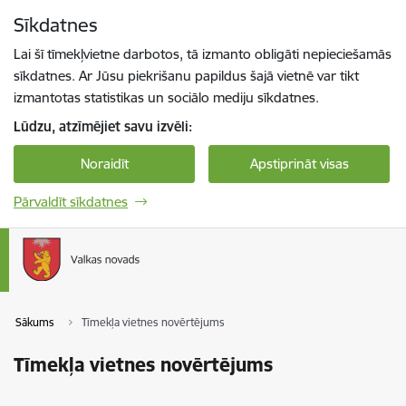
Pāriet uz lapas saturu
Sīkdatnes
Spied
lai meklētu
Enter
Lai šī tīmekļvietne darbotos, tā izmanto obligāti nepieciešamās
sīkdatnes. Ar Jūsu piekrišanu papildus šajā vietnē var tikt
izmantotas statistikas un sociālo mediju sīkdatnes.
Lūdzu, atzīmējiet savu izvēli:
Noraidīt
Apstiprināt visas
Pārvaldīt sīkdatnes
Sākums
Tīmekļa vietnes novērtējums
Tīmekļa vietnes novērtējums