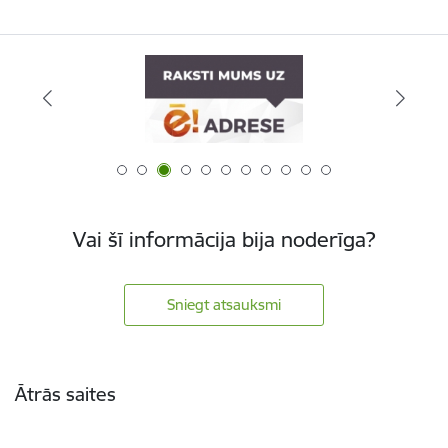
Vai šī informācija bija noderīga?
Sniegt atsauksmi
Kājene
Ātrās saites