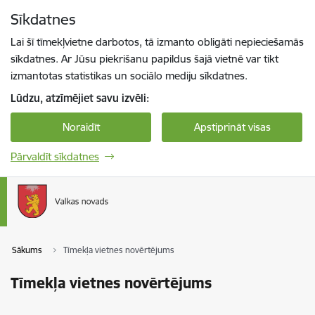
Pāriet uz lapas saturu
Sīkdatnes
Spied
lai meklētu
Enter
Lai šī tīmekļvietne darbotos, tā izmanto obligāti nepieciešamās
sīkdatnes. Ar Jūsu piekrišanu papildus šajā vietnē var tikt
izmantotas statistikas un sociālo mediju sīkdatnes.
Lūdzu, atzīmējiet savu izvēli:
Noraidīt
Apstiprināt visas
Pārvaldīt sīkdatnes
Sākums
Tīmekļa vietnes novērtējums
Tīmekļa vietnes novērtējums