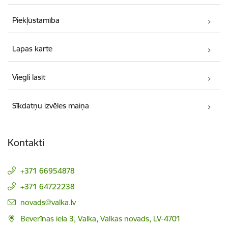
Piekļūstamība
Lapas karte
Viegli lasīt
Sīkdatņu izvēles maiņa
Kontakti
+371 66954878
+371 64722238
E-pasts:
novads@valka.lv
Beverīnas iela 3, Valka, Valkas novads, LV-4701