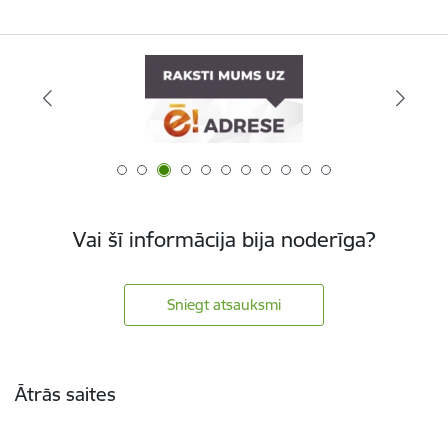
Vai šī informācija bija noderīga?
Sniegt atsauksmi
Kājene
Ātrās saites