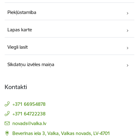
Piekļūstamība
Lapas karte
Viegli lasīt
Sīkdatņu izvēles maiņa
Kontakti
+371 66954878
+371 64722238
E-pasts:
novads@valka.lv
Beverīnas iela 3, Valka, Valkas novads, LV-4701