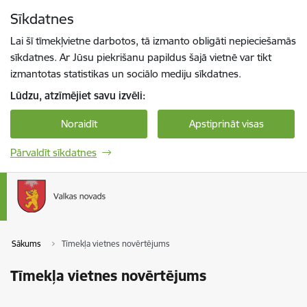
Pāriet uz lapas saturu
Sīkdatnes
Spied
lai meklētu
Enter
Lai šī tīmekļvietne darbotos, tā izmanto obligāti nepieciešamās
sīkdatnes. Ar Jūsu piekrišanu papildus šajā vietnē var tikt
izmantotas statistikas un sociālo mediju sīkdatnes.
Lūdzu, atzīmējiet savu izvēli:
Noraidīt
Apstiprināt visas
Pārvaldīt sīkdatnes
Sākums
Tīmekļa vietnes novērtējums
Tīmekļa vietnes novērtējums