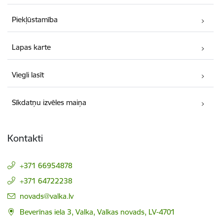
Piekļūstamība
Lapas karte
Viegli lasīt
Sīkdatņu izvēles maiņa
Kontakti
+371 66954878
+371 64722238
E-pasts:
novads@valka.lv
Beverīnas iela 3, Valka, Valkas novads, LV-4701