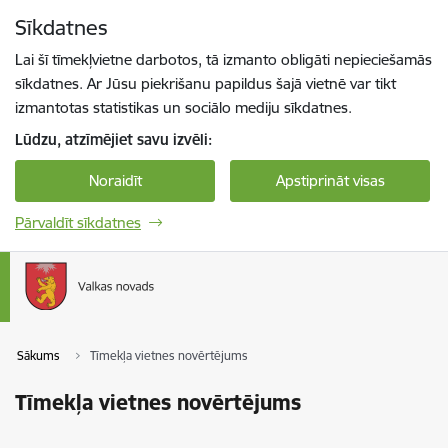
Pāriet uz lapas saturu
Sīkdatnes
Spied
lai meklētu
Enter
Lai šī tīmekļvietne darbotos, tā izmanto obligāti nepieciešamās
sīkdatnes. Ar Jūsu piekrišanu papildus šajā vietnē var tikt
izmantotas statistikas un sociālo mediju sīkdatnes.
Lūdzu, atzīmējiet savu izvēli:
Noraidīt
Apstiprināt visas
Pārvaldīt sīkdatnes
Sākums
Tīmekļa vietnes novērtējums
Tīmekļa vietnes novērtējums