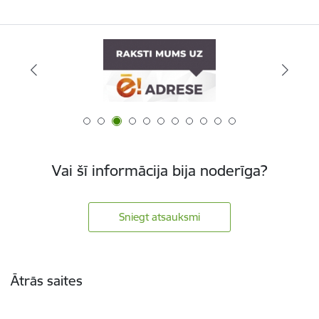
Vai šī informācija bija noderīga?
Sniegt atsauksmi
Kājene
Ātrās saites