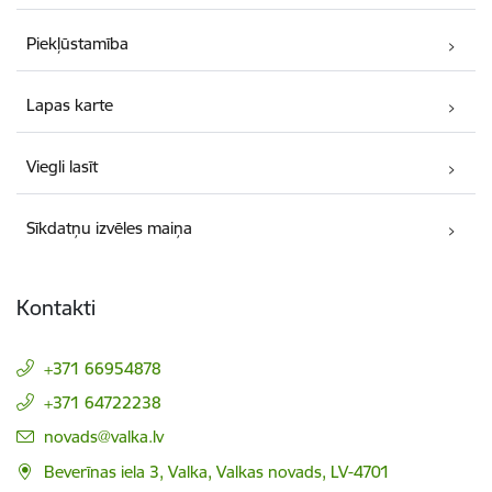
Piekļūstamība
Lapas karte
Viegli lasīt
Sīkdatņu izvēles maiņa
Kontakti
+371 66954878
+371 64722238
E-pasts:
novads@valka.lv
Beverīnas iela 3, Valka, Valkas novads, LV-4701