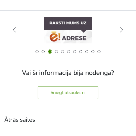
Vai šī informācija bija noderīga?
Sniegt atsauksmi
Kājene
Ātrās saites