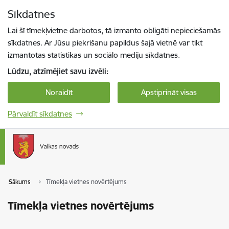
Pāriet uz lapas saturu
Sīkdatnes
Spied
lai meklētu
Enter
Lai šī tīmekļvietne darbotos, tā izmanto obligāti nepieciešamās
sīkdatnes. Ar Jūsu piekrišanu papildus šajā vietnē var tikt
izmantotas statistikas un sociālo mediju sīkdatnes.
Lūdzu, atzīmējiet savu izvēli:
Noraidīt
Apstiprināt visas
Pārvaldīt sīkdatnes
Sākums
Tīmekļa vietnes novērtējums
Tīmekļa vietnes novērtējums