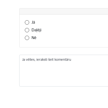
Vai šī informācija bija noderīga?
Jā
Daļēji
Nē
Ja vēlies, ieraksti šeit komentāru