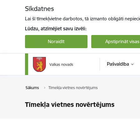
Pāriet uz lapas saturu
Sīkdatnes
Lai šī tīmekļvietne darbotos, tā izmanto obligāti nepiec
Lūdzu, atzīmējiet savu izvēli:
Noraidīt
Apstiprināt visas
Pašvaldība
Sākums
Tīmekļa vietnes novērtējums
Tīmekļa vietnes novērtējums