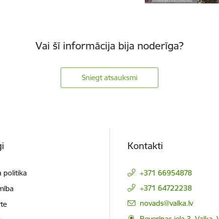
Vai šī informācija bija noderīga?
Sniegt atsauksmi
i
Kontakti
 politika
+371 66954878
+371 64722238
mība
E-pasts:
novads@valka.lv
te
Beverīnas iela 3, Valka, 