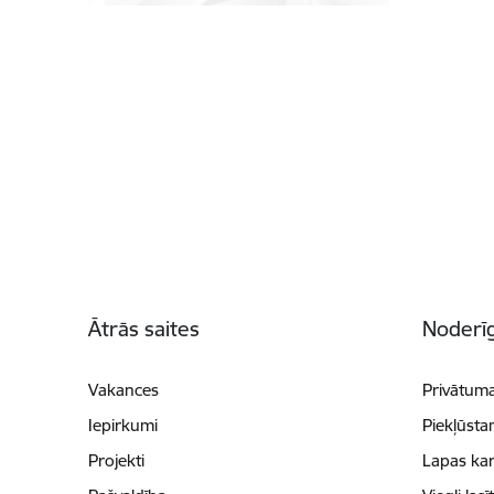
Kājene
Ātrās saites
Noderīg
Vakances
Privātuma
Iepirkumi
Piekļūsta
Projekti
Lapas kar