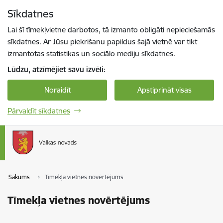
Pāriet uz lapas saturu
Sīkdatnes
Spied
lai meklētu
Enter
Lai šī tīmekļvietne darbotos, tā izmanto obligāti nepieciešamās
sīkdatnes. Ar Jūsu piekrišanu papildus šajā vietnē var tikt
izmantotas statistikas un sociālo mediju sīkdatnes.
Lūdzu, atzīmējiet savu izvēli:
Noraidīt
Apstiprināt visas
Pārvaldīt sīkdatnes
Sākums
Tīmekļa vietnes novērtējums
Tīmekļa vietnes novērtējums