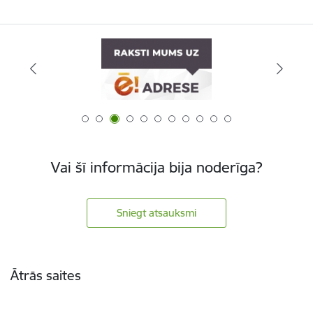
Vai šī informācija bija noderīga?
Sniegt atsauksmi
Kājene
Ātrās saites