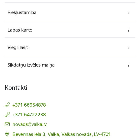
Piekļūstamība
Lapas karte
Viegli lasīt
Sīkdatņu izvēles maiņa
Kontakti
+371 66954878
+371 64722238
E-pasts:
novads@valka.lv
Beverīnas iela 3, Valka, Valkas novads, LV-4701