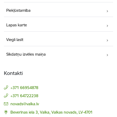
Piekļūstamība
Lapas karte
Viegli lasīt
Sīkdatņu izvēles maiņa
Kontakti
+371 66954878
+371 64722238
E-pasts:
novads@valka.lv
Beverīnas iela 3, Valka, Valkas novads, LV-4701