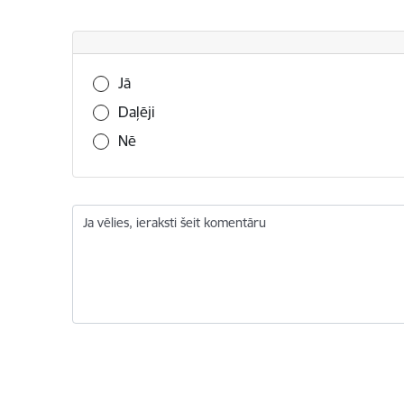
Vai šī informācija bija noderīga?
Jā
Daļēji
Nē
Ja vēlies, ieraksti šeit komentāru