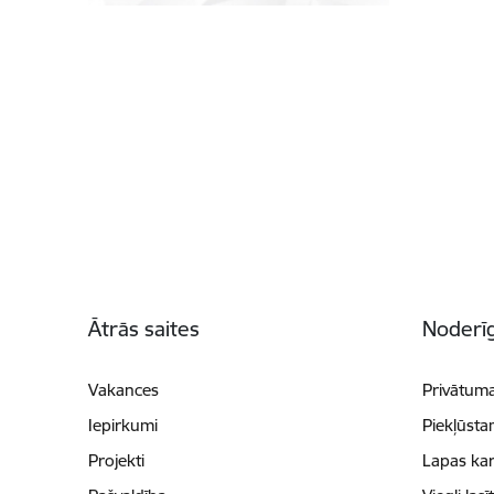
Kājene
Ātrās saites
Noderīg
Vakances
Privātuma
Iepirkumi
Piekļūsta
Projekti
Lapas kar