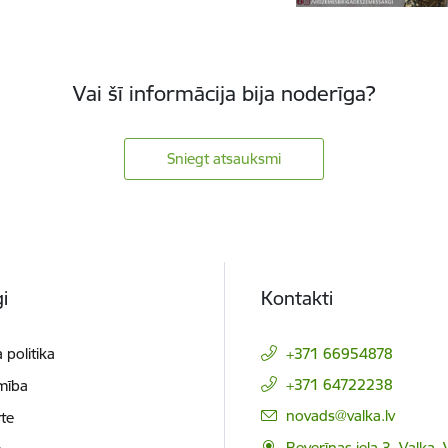
Vai šī informācija bija noderīga?
Sniegt atsauksmi
i
Kontakti
 politika
+371 66954878
+371 64722238
mība
E-pasts:
novads@valka.lv
te
Beverīnas iela 3, Valka, 