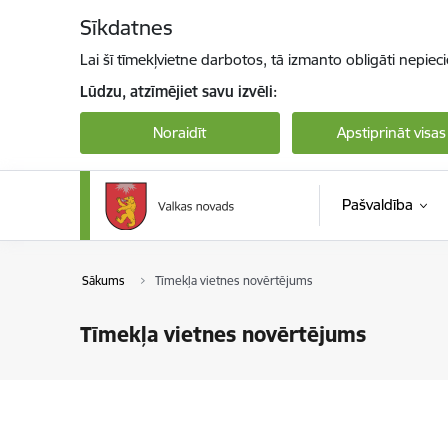
Pāriet uz lapas saturu
Sīkdatnes
Lai šī tīmekļvietne darbotos, tā izmanto obligāti nepiec
Lūdzu, atzīmējiet savu izvēli:
Noraidīt
Apstiprināt visas
Pašvaldība
Sākums
Tīmekļa vietnes novērtējums
Tīmekļa vietnes novērtējums