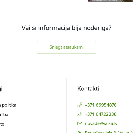
Vai šī informācija bija noderīga?
Sniegt atsauksmi
i
Kontakti
 politika
+371 66954878
+371 64722238
mība
E-pasts:
novads@valka.lv
te
Beverīnas iela 3, Valka, 