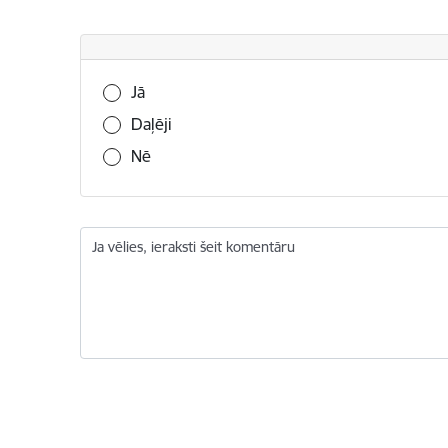
Vai šī informācija bija noderīga?
Jā
Daļēji
Nē
Ja vēlies, ieraksti šeit komentāru