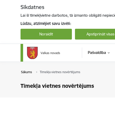
Pāriet uz lapas saturu
Sīkdatnes
Lai šī tīmekļvietne darbotos, tā izmanto obligāti nepiec
Lūdzu, atzīmējiet savu izvēli:
Noraidīt
Apstiprināt visas
Pašvaldība
Sākums
Tīmekļa vietnes novērtējums
Tīmekļa vietnes novērtējums