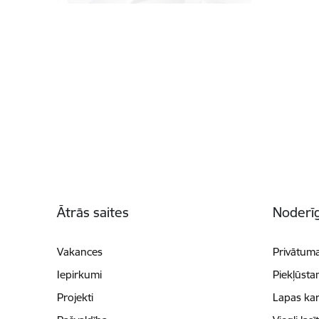
Kājene
Ātrās saites
Noderīg
Vakances
Privātuma
Iepirkumi
Piekļūsta
Projekti
Lapas kar