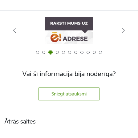
Vai šī informācija bija noderīga?
Sniegt atsauksmi
Kājene
Ātrās saites