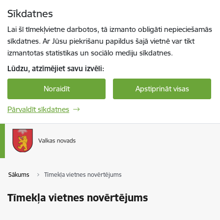
Pāriet uz lapas saturu
Sīkdatnes
Spied
lai meklētu
Enter
Lai šī tīmekļvietne darbotos, tā izmanto obligāti nepieciešamās
sīkdatnes. Ar Jūsu piekrišanu papildus šajā vietnē var tikt
izmantotas statistikas un sociālo mediju sīkdatnes.
Lūdzu, atzīmējiet savu izvēli:
Noraidīt
Apstiprināt visas
Pārvaldīt sīkdatnes
Sākums
Tīmekļa vietnes novērtējums
Tīmekļa vietnes novērtējums