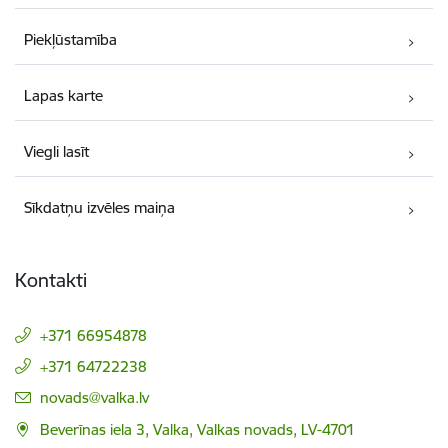
Piekļūstamība
Lapas karte
Viegli lasīt
Sīkdatņu izvēles maiņa
Kontakti
+371 66954878
+371 64722238
E-pasts:
novads@valka.lv
Beverīnas iela 3, Valka, Valkas novads, LV-4701