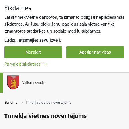
Pāriet uz lapas saturu
Sīkdatnes
Spied
lai meklētu
Enter
Lai šī tīmekļvietne darbotos, tā izmanto obligāti nepieciešamās
sīkdatnes. Ar Jūsu piekrišanu papildus šajā vietnē var tikt
izmantotas statistikas un sociālo mediju sīkdatnes.
Lūdzu, atzīmējiet savu izvēli:
Noraidīt
Apstiprināt visas
Pārvaldīt sīkdatnes
Sākums
Tīmekļa vietnes novērtējums
Tīmekļa vietnes novērtējums