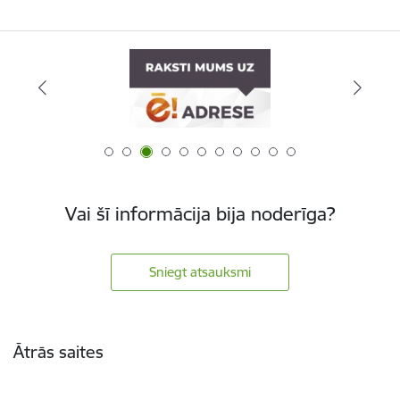
Vai šī informācija bija noderīga?
Sniegt atsauksmi
Kājene
Ātrās saites