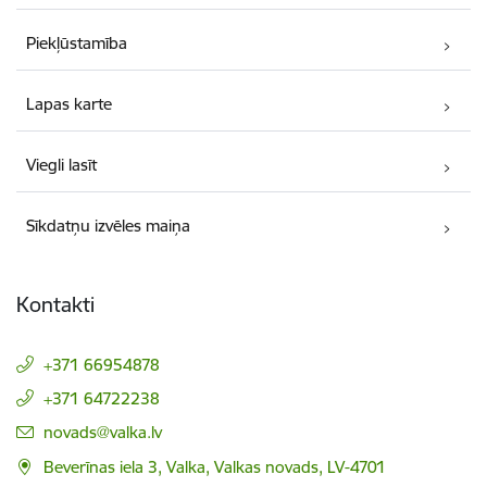
Piekļūstamība
Lapas karte
Viegli lasīt
Sīkdatņu izvēles maiņa
Kontakti
+371 66954878
+371 64722238
E-pasts:
novads@valka.lv
Beverīnas iela 3, Valka, Valkas novads, LV-4701