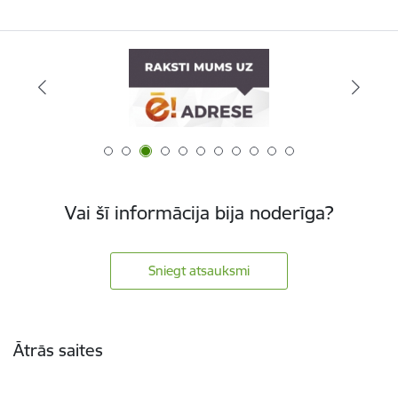
Vai šī informācija bija noderīga?
Sniegt atsauksmi
Kājene
Ātrās saites