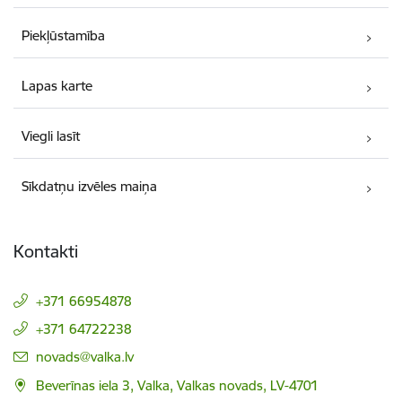
Piekļūstamība
Lapas karte
Viegli lasīt
Sīkdatņu izvēles maiņa
Kontakti
+371 66954878
+371 64722238
E-pasts:
novads@valka.lv
Beverīnas iela 3, Valka, Valkas novads, LV-4701