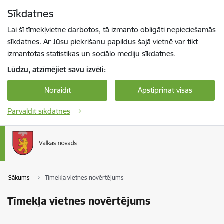
Pāriet uz lapas saturu
Sīkdatnes
Spied
lai meklētu
Enter
Lai šī tīmekļvietne darbotos, tā izmanto obligāti nepieciešamās
sīkdatnes. Ar Jūsu piekrišanu papildus šajā vietnē var tikt
izmantotas statistikas un sociālo mediju sīkdatnes.
Lūdzu, atzīmējiet savu izvēli:
Noraidīt
Apstiprināt visas
Pārvaldīt sīkdatnes
Sākums
Tīmekļa vietnes novērtējums
Tīmekļa vietnes novērtējums