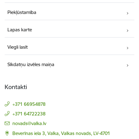
Piekļūstamība
Lapas karte
Viegli lasīt
Sīkdatņu izvēles maiņa
Kontakti
+371 66954878
+371 64722238
E-pasts:
novads@valka.lv
Beverīnas iela 3, Valka, Valkas novads, LV-4701