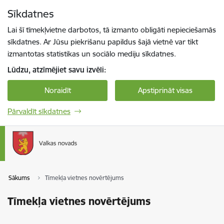
Pāriet uz lapas saturu
Sīkdatnes
Spied
lai meklētu
Enter
Lai šī tīmekļvietne darbotos, tā izmanto obligāti nepieciešamās
sīkdatnes. Ar Jūsu piekrišanu papildus šajā vietnē var tikt
izmantotas statistikas un sociālo mediju sīkdatnes.
Lūdzu, atzīmējiet savu izvēli:
Noraidīt
Apstiprināt visas
Pārvaldīt sīkdatnes
Sākums
Tīmekļa vietnes novērtējums
Tīmekļa vietnes novērtējums