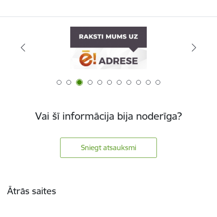
Vai šī informācija bija noderīga?
Sniegt atsauksmi
Kājene
Ātrās saites