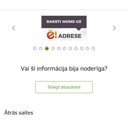
Vai šī informācija bija noderīga?
Sniegt atsauksmi
Kājene
Ātrās saites