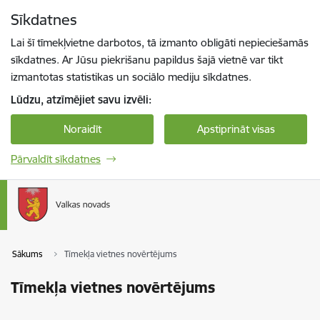
Pāriet uz lapas saturu
Sīkdatnes
Spied
lai meklētu
Enter
Lai šī tīmekļvietne darbotos, tā izmanto obligāti nepieciešamās
sīkdatnes. Ar Jūsu piekrišanu papildus šajā vietnē var tikt
izmantotas statistikas un sociālo mediju sīkdatnes.
Lūdzu, atzīmējiet savu izvēli:
Noraidīt
Apstiprināt visas
Pārvaldīt sīkdatnes
Sākums
Tīmekļa vietnes novērtējums
Tīmekļa vietnes novērtējums