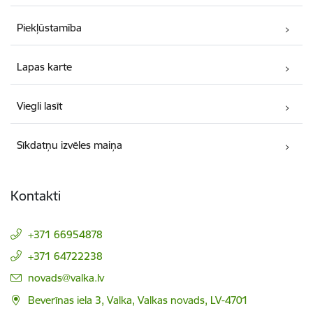
Piekļūstamība
Lapas karte
Viegli lasīt
Sīkdatņu izvēles maiņa
Kontakti
+371 66954878
+371 64722238
E-pasts:
novads@valka.lv
Beverīnas iela 3, Valka, Valkas novads, LV-4701