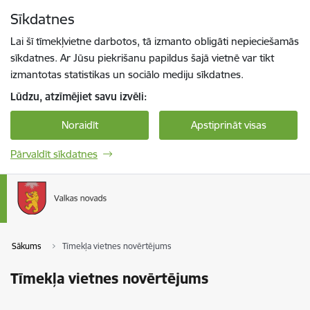
Pāriet uz lapas saturu
Sīkdatnes
Spied
lai meklētu
Enter
Lai šī tīmekļvietne darbotos, tā izmanto obligāti nepieciešamās
sīkdatnes. Ar Jūsu piekrišanu papildus šajā vietnē var tikt
izmantotas statistikas un sociālo mediju sīkdatnes.
Lūdzu, atzīmējiet savu izvēli:
Noraidīt
Apstiprināt visas
Pārvaldīt sīkdatnes
Sākums
Tīmekļa vietnes novērtējums
Tīmekļa vietnes novērtējums