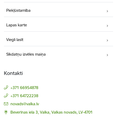
Piekļūstamība
Lapas karte
Viegli lasīt
Sīkdatņu izvēles maiņa
Kontakti
+371 66954878
+371 64722238
E-pasts:
novads@valka.lv
Beverīnas iela 3, Valka, Valkas novads, LV-4701