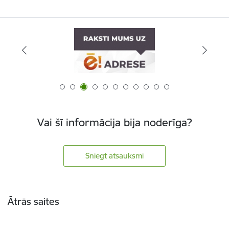
Vai šī informācija bija noderīga?
Sniegt atsauksmi
Kājene
Ātrās saites