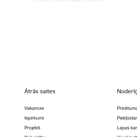
Kājene
Ātrās saites
Noderīg
Vakances
Privātuma
Iepirkumi
Piekļūsta
Projekti
Lapas kar