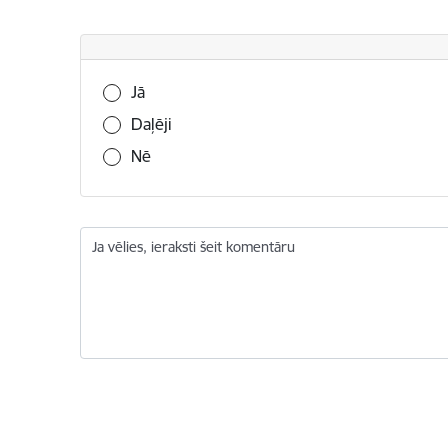
Vai šī informācija bija noderīga?
Jā
Daļēji
Nē
Ja vēlies, ieraksti šeit komentāru