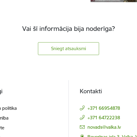
Vai šī informācija bija noderīga?
Sniegt atsauksmi
i
Kontakti
 politika
+371 66954878
+371 64722238
mība
E-pasts:
novads@valka.lv
te
Beverīnas iela 3, Valka, 