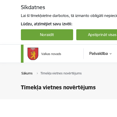
Pāriet uz lapas saturu
Sīkdatnes
Lai šī tīmekļvietne darbotos, tā izmanto obligāti nepiec
Lūdzu, atzīmējiet savu izvēli:
Noraidīt
Apstiprināt visas
Pašvaldība
Sākums
Tīmekļa vietnes novērtējums
Tīmekļa vietnes novērtējums