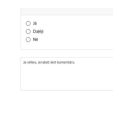
Vai šī informācija bija noderīga?
Jā
Daļēji
Nē
Ja vēlies, ieraksti šeit komentāru