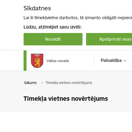
Pāriet uz lapas saturu
Sīkdatnes
Lai šī tīmekļvietne darbotos, tā izmanto obligāti nepiec
Lūdzu, atzīmējiet savu izvēli:
Noraidīt
Apstiprināt visas
Pašvaldība
Sākums
Tīmekļa vietnes novērtējums
Tīmekļa vietnes novērtējums