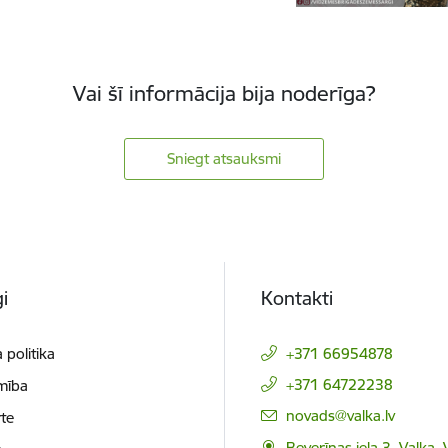
Vai šī informācija bija noderīga?
Sniegt atsauksmi
i
Kontakti
 politika
+371 66954878
+371 64722238
mība
E-pasts:
novads@valka.lv
te
Beverīnas iela 3, Valka, 