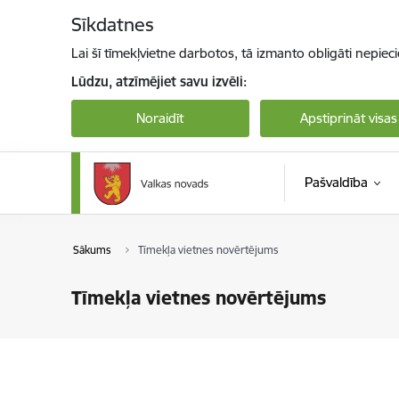
Pāriet uz lapas saturu
Sīkdatnes
Lai šī tīmekļvietne darbotos, tā izmanto obligāti nepiec
Lūdzu, atzīmējiet savu izvēli:
Noraidīt
Apstiprināt visas
Pašvaldība
Sākums
Tīmekļa vietnes novērtējums
Tīmekļa vietnes novērtējums