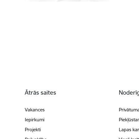
Kājene
Ātrās saites
Noderīg
Vakances
Privātuma
Iepirkumi
Piekļūsta
Projekti
Lapas kar