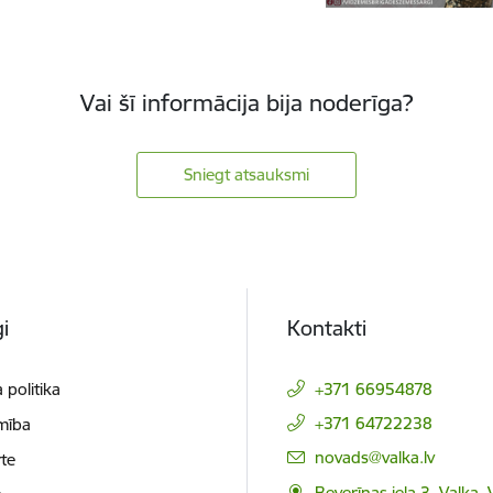
Vai šī informācija bija noderīga?
Sniegt atsauksmi
i
Kontakti
 politika
+371 66954878
+371 64722238
mība
E-pasts:
novads@valka.lv
te
Beverīnas iela 3, Valka, 