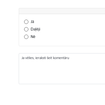
Vai šī informācija bija noderīga?
Jā
Daļēji
Nē
Ja vēlies, ieraksti šeit komentāru