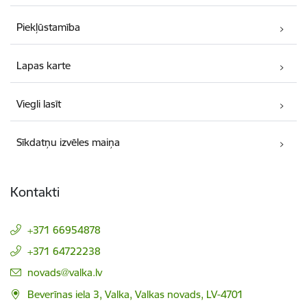
Piekļūstamība
Lapas karte
Viegli lasīt
Sīkdatņu izvēles maiņa
Kontakti
+371 66954878
+371 64722238
E-pasts:
novads@valka.lv
Beverīnas iela 3, Valka, Valkas novads, LV-4701