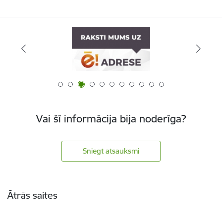
Vai šī informācija bija noderīga?
Sniegt atsauksmi
Kājene
Ātrās saites