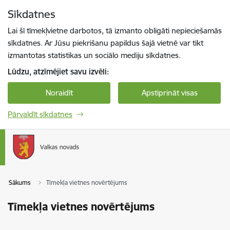
Pāriet uz lapas saturu
Sīkdatnes
Spied
lai meklētu
Enter
Lai šī tīmekļvietne darbotos, tā izmanto obligāti nepieciešamās
sīkdatnes. Ar Jūsu piekrišanu papildus šajā vietnē var tikt
izmantotas statistikas un sociālo mediju sīkdatnes.
Lūdzu, atzīmējiet savu izvēli:
Noraidīt
Apstiprināt visas
Pārvaldīt sīkdatnes
Sākums
Tīmekļa vietnes novērtējums
Tīmekļa vietnes novērtējums