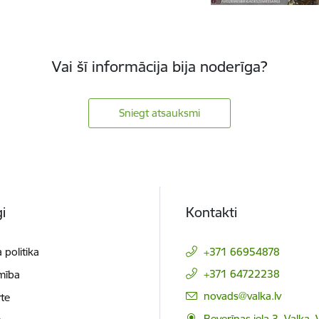
Vai šī informācija bija noderīga?
Sniegt atsauksmi
i
Kontakti
 politika
+371 66954878
+371 64722238
mība
E-pasts:
novads@valka.lv
te
Beverīnas iela 3, Valka, 