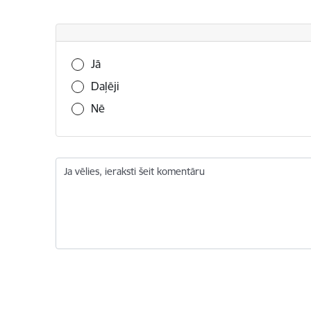
Vai šī informācija bija noderīga?
Jā
Daļēji
Nē
Ja vēlies, ieraksti šeit komentāru