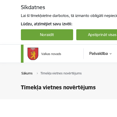
Pāriet uz lapas saturu
Sīkdatnes
Lai šī tīmekļvietne darbotos, tā izmanto obligāti nepiec
Lūdzu, atzīmējiet savu izvēli:
Noraidīt
Apstiprināt visas
Pašvaldība
Sākums
Tīmekļa vietnes novērtējums
Tīmekļa vietnes novērtējums