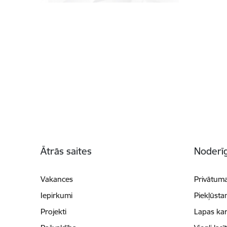
Kājene
Ātrās saites
Noderīg
Vakances
Privātuma
Iepirkumi
Piekļūsta
Projekti
Lapas kar