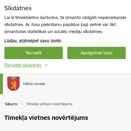
Pāriet uz lapas saturu
Sīkdatnes
Spied
lai meklētu
Enter
Lai šī tīmekļvietne darbotos, tā izmanto obligāti nepieciešamās
sīkdatnes. Ar Jūsu piekrišanu papildus šajā vietnē var tikt
izmantotas statistikas un sociālo mediju sīkdatnes.
Lūdzu, atzīmējiet savu izvēli:
Noraidīt
Apstiprināt visas
Pārvaldīt sīkdatnes
Sākums
Tīmekļa vietnes novērtējums
Tīmekļa vietnes novērtējums