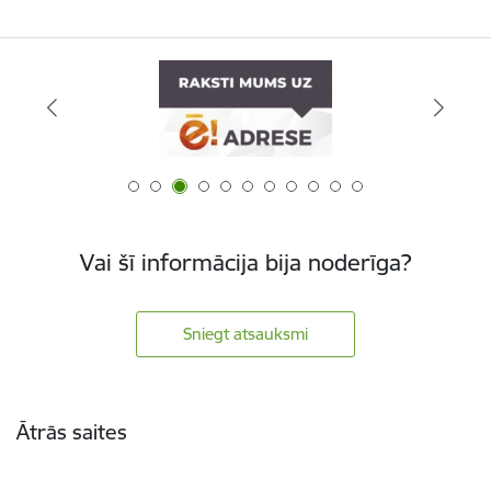
Vai šī informācija bija noderīga?
Sniegt atsauksmi
Kājene
Ātrās saites