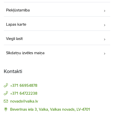
Piekļūstamība
Lapas karte
Viegli lasīt
Sīkdatņu izvēles maiņa
Kontakti
+371 66954878
+371 64722238
E-pasts:
novads@valka.lv
Beverīnas iela 3, Valka, Valkas novads, LV-4701