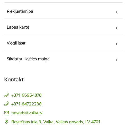
Piekļūstamība
Lapas karte
Viegli lasīt
Sīkdatņu izvēles maiņa
Kontakti
+371 66954878
+371 64722238
E-pasts:
novads@valka.lv
Beverīnas iela 3, Valka, Valkas novads, LV-4701