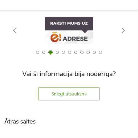
Vai šī informācija bija noderīga?
Sniegt atsauksmi
Kājene
Ātrās saites