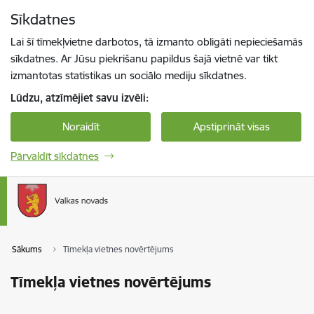
Pāriet uz lapas saturu
Sīkdatnes
Spied
lai meklētu
Enter
Lai šī tīmekļvietne darbotos, tā izmanto obligāti nepieciešamās
sīkdatnes. Ar Jūsu piekrišanu papildus šajā vietnē var tikt
izmantotas statistikas un sociālo mediju sīkdatnes.
Lūdzu, atzīmējiet savu izvēli:
Noraidīt
Apstiprināt visas
Pārvaldīt sīkdatnes
Sākums
Tīmekļa vietnes novērtējums
Tīmekļa vietnes novērtējums