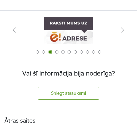
Vai šī informācija bija noderīga?
Sniegt atsauksmi
Kājene
Ātrās saites