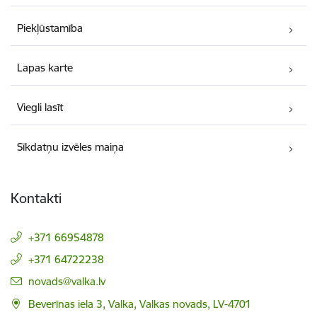
Piekļūstamība
Lapas karte
Viegli lasīt
Sīkdatņu izvēles maiņa
Kontakti
+371 66954878
+371 64722238
E-pasts:
novads@valka.lv
Beverīnas iela 3, Valka, Valkas novads, LV-4701