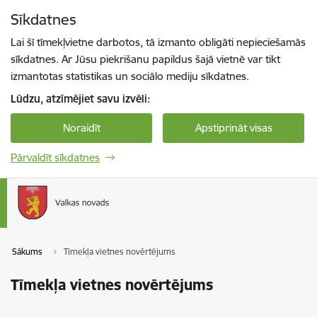
Pāriet uz lapas saturu
Sīkdatnes
Spied
lai meklētu
Enter
Lai šī tīmekļvietne darbotos, tā izmanto obligāti nepieciešamās
sīkdatnes. Ar Jūsu piekrišanu papildus šajā vietnē var tikt
izmantotas statistikas un sociālo mediju sīkdatnes.
Lūdzu, atzīmējiet savu izvēli:
Noraidīt
Apstiprināt visas
Pārvaldīt sīkdatnes
Sākums
Tīmekļa vietnes novērtējums
Tīmekļa vietnes novērtējums