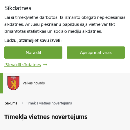
Pāriet uz lapas saturu
Sīkdatnes
Spied
lai meklētu
Enter
Lai šī tīmekļvietne darbotos, tā izmanto obligāti nepieciešamās
sīkdatnes. Ar Jūsu piekrišanu papildus šajā vietnē var tikt
izmantotas statistikas un sociālo mediju sīkdatnes.
Lūdzu, atzīmējiet savu izvēli:
Noraidīt
Apstiprināt visas
Pārvaldīt sīkdatnes
Sākums
Tīmekļa vietnes novērtējums
Tīmekļa vietnes novērtējums