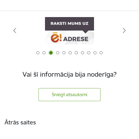
Vai šī informācija bija noderīga?
Sniegt atsauksmi
Kājene
Ātrās saites