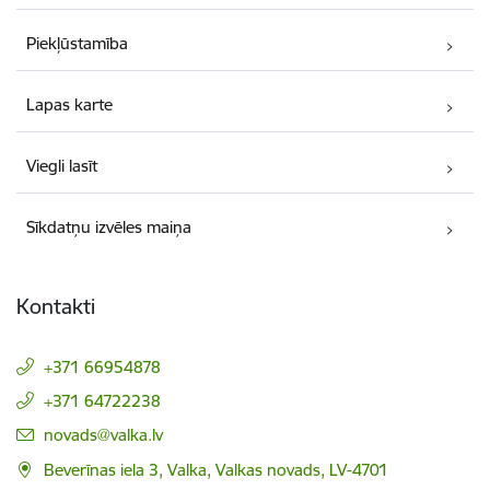
Piekļūstamība
Lapas karte
Viegli lasīt
Sīkdatņu izvēles maiņa
Kontakti
+371 66954878
+371 64722238
E-pasts:
novads@valka.lv
Beverīnas iela 3, Valka, Valkas novads, LV-4701