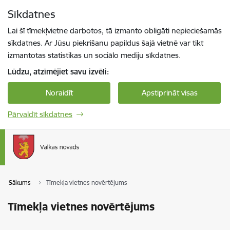
Pāriet uz lapas saturu
Sīkdatnes
Spied
lai meklētu
Enter
Lai šī tīmekļvietne darbotos, tā izmanto obligāti nepieciešamās
sīkdatnes. Ar Jūsu piekrišanu papildus šajā vietnē var tikt
izmantotas statistikas un sociālo mediju sīkdatnes.
Lūdzu, atzīmējiet savu izvēli:
Noraidīt
Apstiprināt visas
Pārvaldīt sīkdatnes
Sākums
Tīmekļa vietnes novērtējums
Tīmekļa vietnes novērtējums