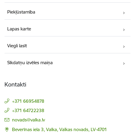
Piekļūstamība
Lapas karte
Viegli lasīt
Sīkdatņu izvēles maiņa
Kontakti
+371 66954878
+371 64722238
E-pasts:
novads@valka.lv
Beverīnas iela 3, Valka, Valkas novads, LV-4701