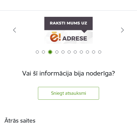
Vai šī informācija bija noderīga?
Sniegt atsauksmi
Kājene
Ātrās saites