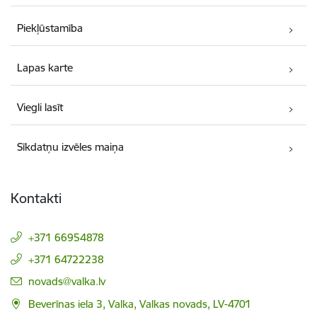
Piekļūstamība
Lapas karte
Viegli lasīt
Sīkdatņu izvēles maiņa
Kontakti
+371 66954878
+371 64722238
E-pasts:
novads@valka.lv
Beverīnas iela 3, Valka, Valkas novads, LV-4701