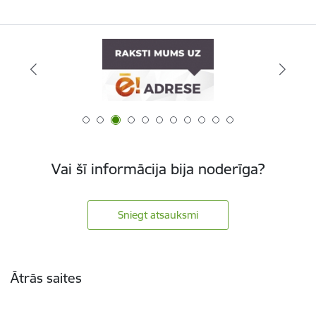
Vai šī informācija bija noderīga?
Sniegt atsauksmi
Kājene
Ātrās saites