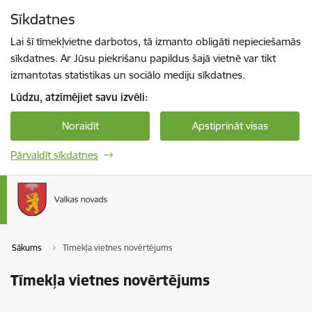
Pāriet uz lapas saturu
Sīkdatnes
Spied
lai meklētu
Enter
Lai šī tīmekļvietne darbotos, tā izmanto obligāti nepieciešamās
sīkdatnes. Ar Jūsu piekrišanu papildus šajā vietnē var tikt
izmantotas statistikas un sociālo mediju sīkdatnes.
Lūdzu, atzīmējiet savu izvēli:
Noraidīt
Apstiprināt visas
Pārvaldīt sīkdatnes
Sākums
Tīmekļa vietnes novērtējums
Tīmekļa vietnes novērtējums