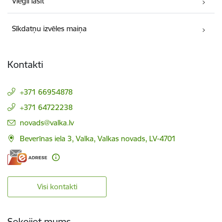
Viegli lasīt
Sīkdatņu izvēles maiņa
Kontakti
+371 66954878
+371 64722238
E-pasts:
novads@valka.lv
Beverīnas iela 3, Valka, Valkas novads, LV-4701
Visi kontakti
Sekojiet mums