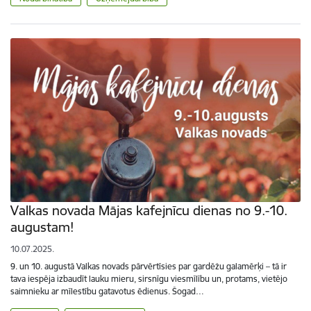
Valkas novada Mājas kafejnīcu dienas no 9.-10.
augustam!
10.07.2025.
9. un 10. augustā Valkas novads pārvērtīsies par gardēžu galamērķi – tā ir
tava iespēja izbaudīt lauku mieru, sirsnīgu viesmīlību un, protams, vietējo
saimnieku ar mīlestību gatavotus ēdienus. Šogad…