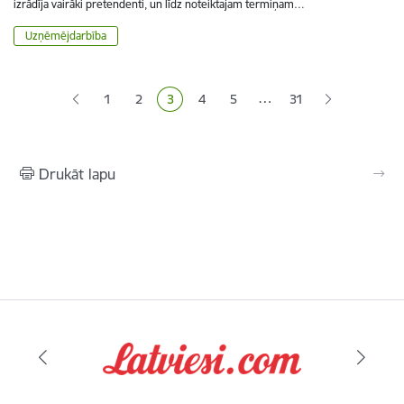
izrādīja vairāki pretendenti, un līdz noteiktajam termiņam…
Uzņēmējdarbība
Lapošana
…
1
2
3
4
5
31
Lapa
Lapa
Pašreizējā lapa
Lapa
Lapa
Drukāt lapu