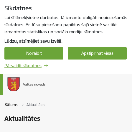
Pāriet uz lapas saturu
Sīkdatnes
Spied
lai meklētu
Enter
Lai šī tīmekļvietne darbotos, tā izmanto obligāti nepieciešamās
sīkdatnes. Ar Jūsu piekrišanu papildus šajā vietnē var tikt
izmantotas statistikas un sociālo mediju sīkdatnes.
Lūdzu, atzīmējiet savu izvēli:
Noraidīt
Apstiprināt visas
Pārvaldīt sīkdatnes
Sākums
Aktualitātes
Aktualitātes