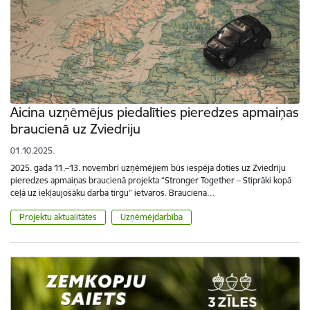
Aicina uzņēmējus piedalīties pieredzes apmaiņas
braucienā uz Zviedriju
01.10.2025.
2025. gada 11.–13. novembrī uzņēmējiem būs iespēja doties uz Zviedriju
pieredzes apmaiņas braucienā projekta “Stronger Together – Stiprāki kopā
ceļā uz iekļaujošāku darba tirgu” ietvaros. Brauciena…
Projektu aktualitātes
Uzņēmējdarbība