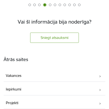
Vai šī informācija bija noderīga?
Sniegt atsauksmi
Kājene
Ātrās saites
Vakances
Iepirkumi
Projekti