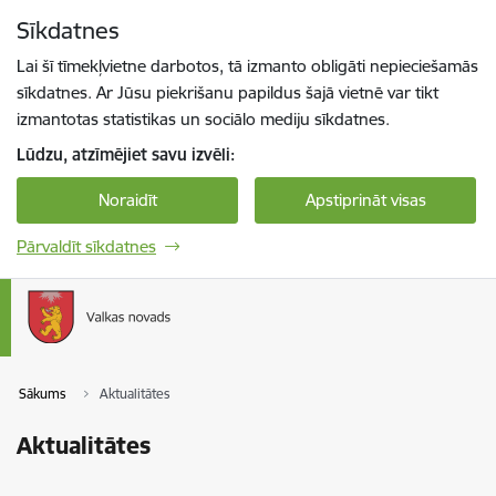
Pāriet uz lapas saturu
Sīkdatnes
Spied
lai meklētu
Enter
Lai šī tīmekļvietne darbotos, tā izmanto obligāti nepieciešamās
sīkdatnes. Ar Jūsu piekrišanu papildus šajā vietnē var tikt
izmantotas statistikas un sociālo mediju sīkdatnes.
Lūdzu, atzīmējiet savu izvēli:
Noraidīt
Apstiprināt visas
Pārvaldīt sīkdatnes
Sākums
Aktualitātes
Aktualitātes