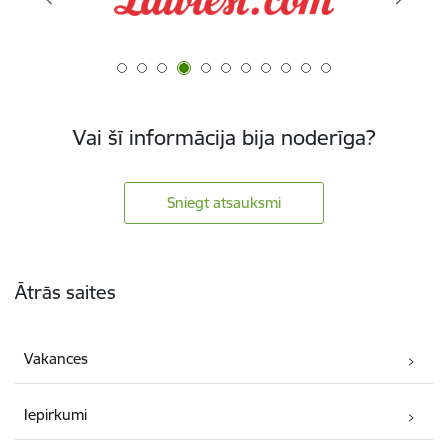
Vai šī informācija bija noderīga?
Sniegt atsauksmi
Kājene
Ātrās saites
Vakances
Iepirkumi