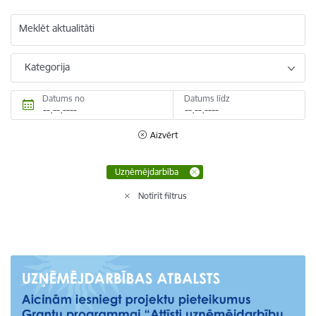
Meklēt aktualitāti
Kategorija
Datums no
Datums līdz
Aizvērt
Uzņēmējdarbība
Notīrīt filtrus