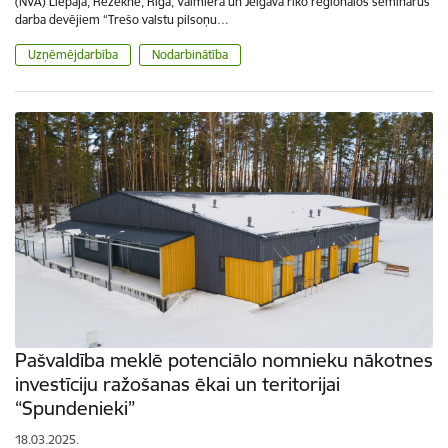
(NVA) Liepājā, Rēzeknē, Rīgā, Valmierā un Jelgavā rīko reģionālos seminārus
darba devējiem “Trešo valstu pilsoņu…
Uzņēmējdarbība
Nodarbinātība
Pašvaldība meklē potenciālo nomnieku nākotnes
investīciju ražošanas ēkai un teritorijai
“Spundenieki”
18.03.2025.