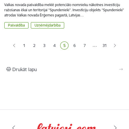
Valkas novada pašvaldība meklē potenciālo nomnieku nākotnes investīciju
ražošanas ēkai un teritorijai “Spundenieki”. Investīciju objekts “Spundenieki”
atrodas Valkas novada Ērģemes pagastā, Latvijas…
Pašvaldība
Uzņēmējdarbība
Lapošana
…
1
2
3
4
5
6
7
31
Lapa
Lapa
Lapa
Pašreizējā lapa
Lapa
Lapa
Drukāt lapu