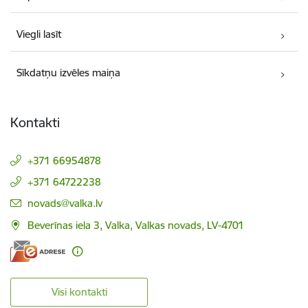
Viegli lasīt
Sīkdatņu izvēles maiņa
Kontakti
+371 66954878
+371 64722238
E-pasts:
novads@valka.lv
Beverīnas iela 3, Valka, Valkas novads, LV-4701
Visi kontakti