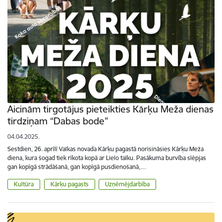
Aicinām tirgotājus pieteikties Kārķu Meža dienas
tirdziņam “Dabas bode”
04.04.2025.
Sestdien, 26. aprīlī Valkas novada Kārķu pagastā norisināsies Kārķu Meža
diena, kura šogad tiek rīkota kopā ar Lielo talku. Pasākuma burvība slēpjas
gan kopīgā strādāšanā, gan kopīgā pusdienošanā,…
Kultūra
Kārķu pagasts
Uzņēmējdarbība