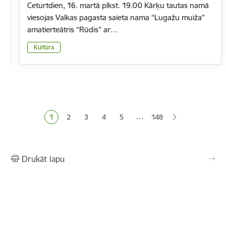
Ceturtdien, 16. martā plkst. 19.00 Kārķu tautas namā
viesojas Valkas pagasta saieta nama “Lugažu muiža”
amatierteātris “Rūdis” ar…
Kultūra
Lapošana
…
1
2
3
4
5
148
Pašreizējā lapa
Lapa
Lapa
Lapa
Lapa
Drukāt lapu