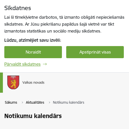
Pāriet uz lapas saturu
Sīkdatnes
Spied
lai meklētu
Enter
Lai šī tīmekļvietne darbotos, tā izmanto obligāti nepieciešamās
sīkdatnes. Ar Jūsu piekrišanu papildus šajā vietnē var tikt
izmantotas statistikas un sociālo mediju sīkdatnes.
Lūdzu, atzīmējiet savu izvēli:
Noraidīt
Apstiprināt visas
Pārvaldīt sīkdatnes
Sākums
Aktualitātes
Notikumu kalendārs
Notikumu kalendārs