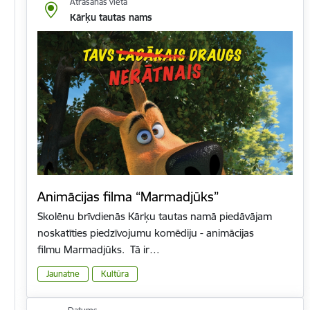
Atrašanās vieta
Kārķu tautas nams
Animācijas filma “Marmadjūks”
Skolēnu brīvdienās Kārķu tautas namā piedāvājam
noskatīties piedzīvojumu komēdiju - animācijas
filmu Marmadjūks. Tā ir…
Jaunatne
Kultūra