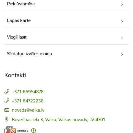
Piekļūstamība
Lapas karte
Viegli lasīt
Sīkdatņu izvēles maiņa
Kontakti
+371 66954878
+371 64722238
E-pasts:
novads@valka.lv
Beverīnas iela 3, Valka, Valkas novads, LV-4701