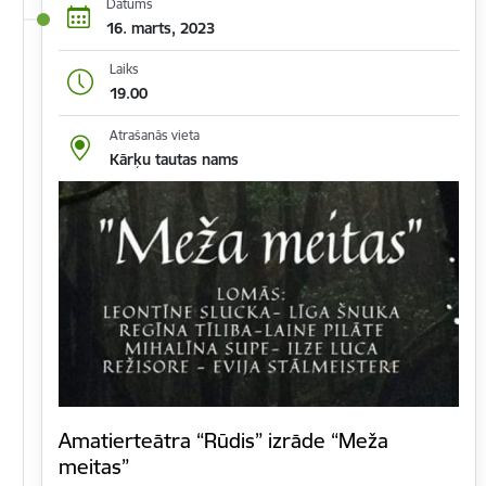
Datums
16. marts, 2023
Laiks
19.00
Atrašanās vieta
Kārķu tautas nams
Amatierteātra “Rūdis” izrāde “Meža
meitas”