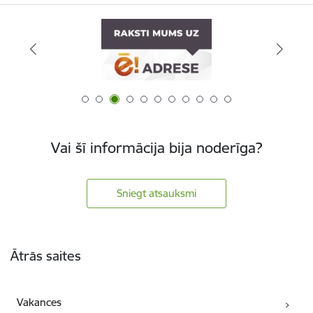
Vai šī informācija bija noderīga?
Sniegt atsauksmi
Kājene
Ātrās saites
Vakances