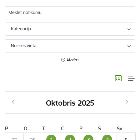
Meklēt notikumu
Kategorija
Norises vieta
Aizvērt
Oktobris 2025
P
O
T
C
P
S
Sv
1
2
3
4
27
28
5