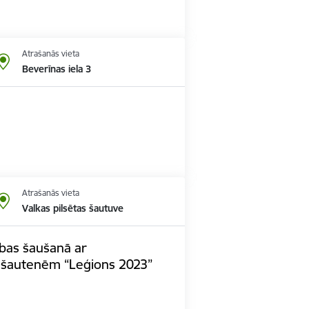
Atrašanās vieta
Beverīnas iela 3
Atrašanās vieta
Valkas pilsētas šautuve
ības šaušanā ar
 šautenēm “Leģions 2023”