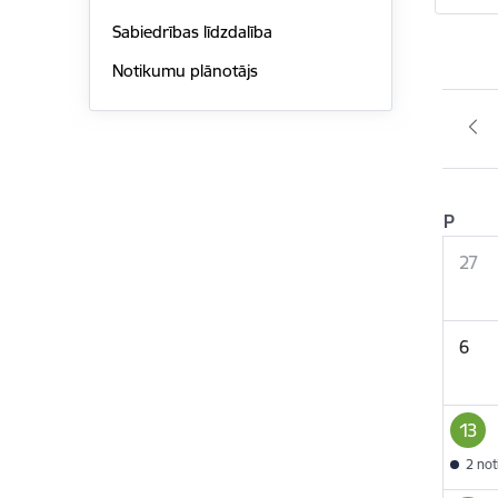
Sabiedrības līdzdalība
Notikumu plānotājs
P
27
6
13
2 no