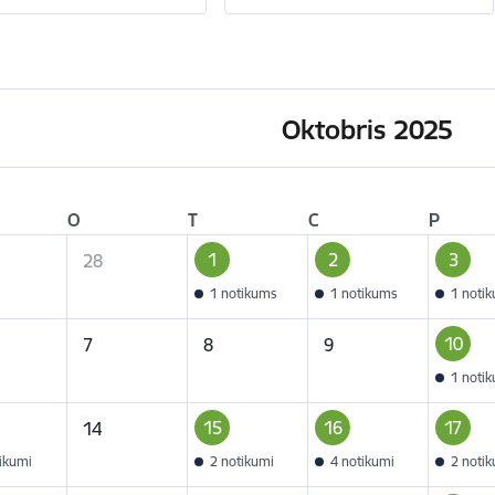
Oktobris 2025
O
T
C
P
1
2
3
28
1 notikums
1 notikums
1 noti
10
7
8
9
1 noti
15
16
17
14
tikumi
2 notikumi
4 notikumi
2 noti