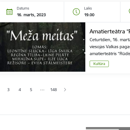
Datums
Laiks
16. marts, 2023
19.00
Amatierteātra “
Ceturtdien, 16. mart
viesojas Valkas pag
amatierteātris “Rūdi
Kultūra
ana
…
3
4
5
148
jā lapa
pa
Lapa
Lapa
Lapa