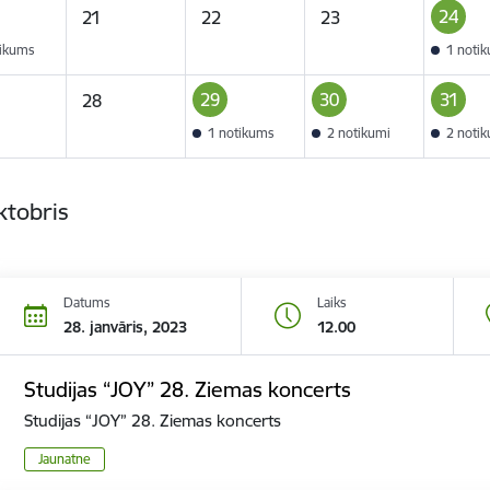
24
21
22
23
tikums
1 noti
29
30
31
28
1 notikums
2 notikumi
2 noti
ktobris
Datums
Laiks
28. janvāris, 2023
12.00
Studijas “JOY” 28. Ziemas koncerts
Studijas “JOY” 28. Ziemas koncerts
Jaunatne