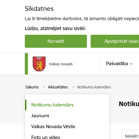
Pāriet uz lapas saturu
Sīkdatnes
Lai šī tīmekļvietne darbotos, tā izmanto obligāti nepiec
Lūdzu, atzīmējiet savu izvēli:
Noraidīt
Apstiprināt visas
Pašvaldība
Sākums
Aktualitātes
Notikumu kalendārs
Notik
Notikumu kalendārs
Jaunumi
Valkas Novada Vēstis
Meklēt
Foto un video