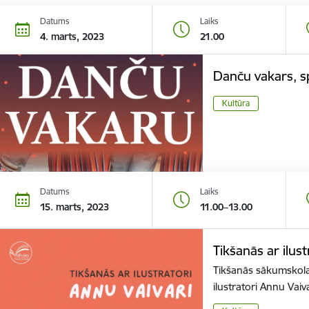
Datums
Laiks
4. marts, 2023
21.00
Danču vakars, s
Kultūra
Datums
Laiks
15. marts, 2023
11.00–13.00
Tikšanās ar ilus
Tikšanās sākumskola
ilustratori Annu Vaiv