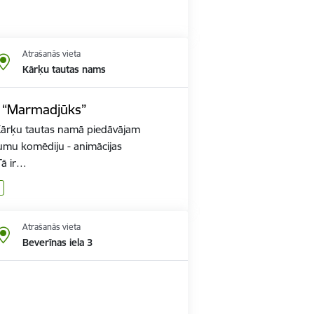
Atrašanās vieta
Kārķu tautas nams
a “Marmadjūks”
Kārķu tautas namā piedāvājam
jumu komēdiju - animācijas
Tā ir…
Atrašanās vieta
Beverīnas iela 3