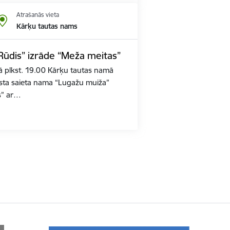
Atrašanās vieta
Kārķu tautas nams
Rūdis” izrāde “Meža meitas”
ā plkst. 19.00 Kārķu tautas namā
asta saieta nama “Lugažu muiža”
s” ar…