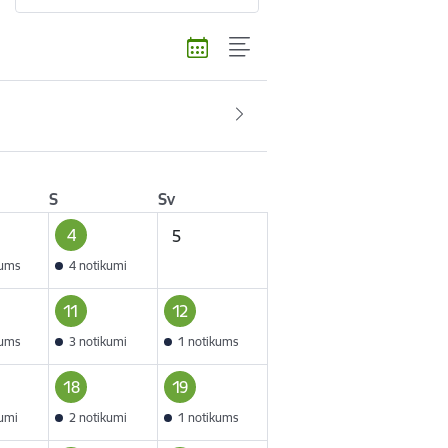
S
Sv
4
5
kums
4 notikumi
11
12
kums
3 notikumi
1 notikums
18
19
kumi
2 notikumi
1 notikums