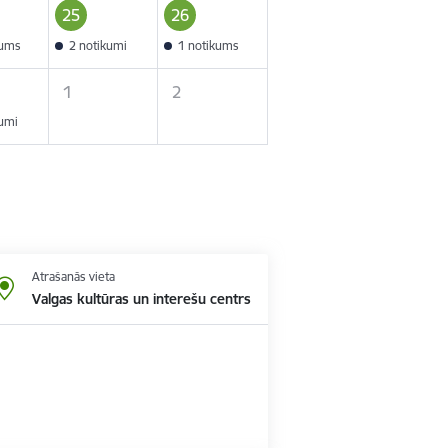
25
26
kums
2 notikumi
1 notikums
1
2
kumi
Atrašanās vieta
Valgas kultūras un interešu centrs