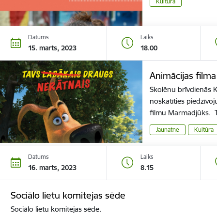
Kultūra
Datums
Laiks
15. marts, 2023
18.00
Animācijas film
Skolēnu brīvdienās 
noskatīties piedzīvo
filmu Marmadjūks. 
Jaunatne
Kultūra
Datums
Laiks
16. marts, 2023
8.15
Sociālo lietu komitejas sēde
Sociālo lietu komitejas sēde.