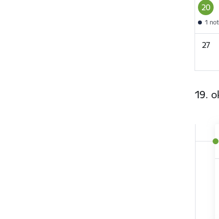
20
1 no
27
19. o