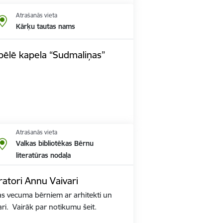
Atrašanās vieta
Kārķu tautas nams
pēlē kapela “Sudmaliņas”
Atrašanās vieta
Valkas bibliotēkas Bērnu
literatūras nodaļa
tratori Annu Vaivari
s vecuma bērniem ar arhitekti un
ari. Vairāk par notikumu šeit.