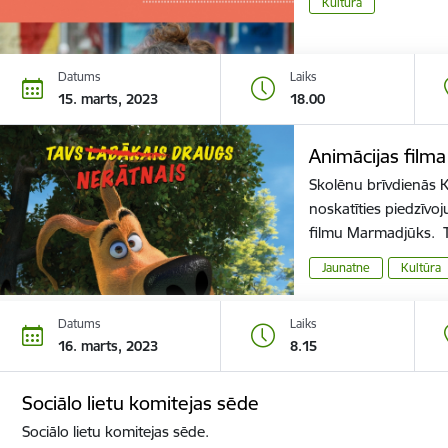
Kultūra
Datums
Laiks
15. marts, 2023
18.00
Animācijas film
Skolēnu brīvdienās 
noskatīties piedzīvo
filmu Marmadjūks. 
Jaunatne
Kultūra
Datums
Laiks
16. marts, 2023
8.15
Sociālo lietu komitejas sēde
Sociālo lietu komitejas sēde.