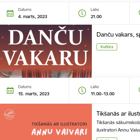
Datums
Laiks
4. marts, 2023
21.00
Danču vakars, s
Kultūra
Datums
Laiks
15. marts, 2023
11.00–13.00
Tikšanās ar ilus
Tikšanās sākumskola
ilustratori Annu Vaiv