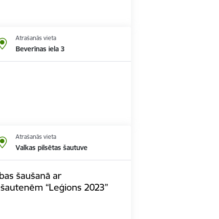
Atrašanās vieta
Beverīnas iela 3
Atrašanās vieta
Valkas pilsētas šautuve
ības šaušanā ar
 šautenēm “Leģions 2023”