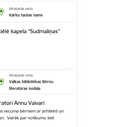
Atrašanās vieta
Kārķu tautas nams
pēlē kapela “Sudmaliņas”
Atrašanās vieta
Valkas bibliotēkas Bērnu
literatūras nodaļa
tratori Annu Vaivari
s vecuma bērniem ar arhitekti un
ari. Vairāk par notikumu šeit.