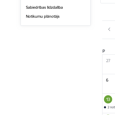
Sabiedrības līdzdalība
Notikumu plānotājs
P
27
6
13
2 no