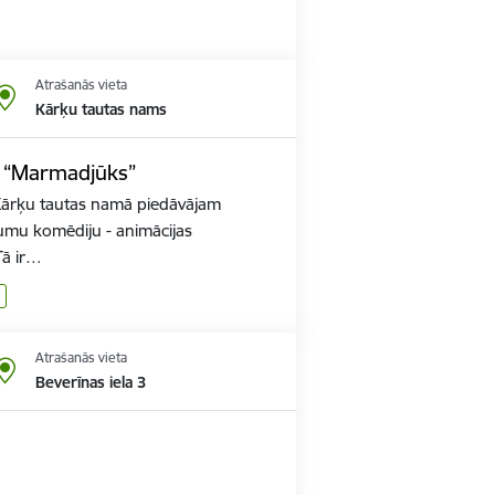
Atrašanās vieta
Kārķu tautas nams
a “Marmadjūks”
Kārķu tautas namā piedāvājam
jumu komēdiju - animācijas
Tā ir…
Atrašanās vieta
Beverīnas iela 3