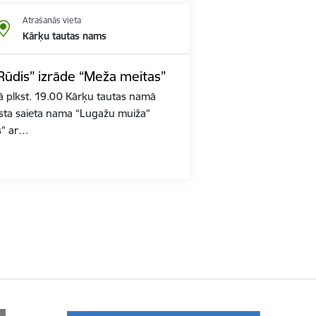
Atrašanās vieta
Kārķu tautas nams
Rūdis” izrāde “Meža meitas”
ā plkst. 19.00 Kārķu tautas namā
asta saieta nama “Lugažu muiža”
s” ar…