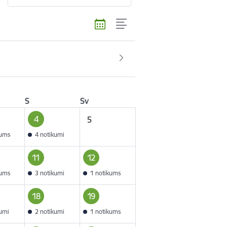
S
Sv
4
5
kums
4 notikumi
11
12
kums
3 notikumi
1 notikums
18
19
kumi
2 notikumi
1 notikums