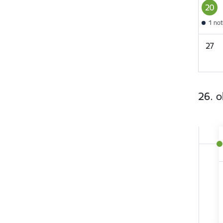
20
1 no
27
26. o