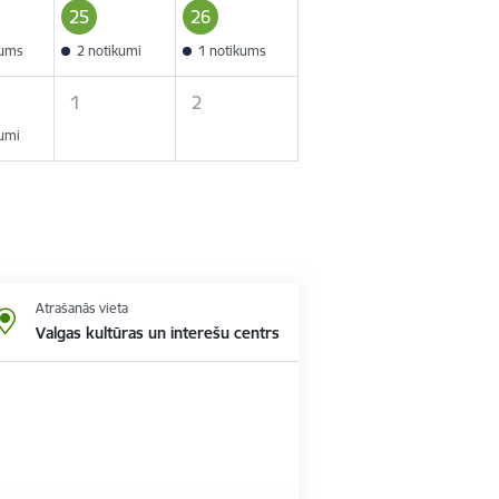
25
26
kums
2 notikumi
1 notikums
1
2
kumi
Atrašanās vieta
Valgas kultūras un interešu centrs