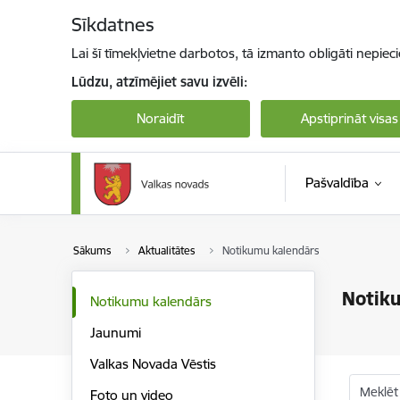
Pāriet uz lapas saturu
Sīkdatnes
Lai šī tīmekļvietne darbotos, tā izmanto obligāti nepiec
Lūdzu, atzīmējiet savu izvēli:
Noraidīt
Apstiprināt visas
Pašvaldība
Sākums
Aktualitātes
Notikumu kalendārs
Notik
Notikumu kalendārs
Jaunumi
Valkas Novada Vēstis
Meklēt
Foto un video