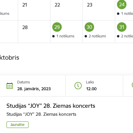
24
21
22
23
tikums
1 noti
29
30
31
28
1 notikums
2 notikumi
2 noti
ktobris
Datums
Laiks
28. janvāris, 2023
12.00
Studijas “JOY” 28. Ziemas koncerts
Studijas “JOY” 28. Ziemas koncerts
Jaunatne