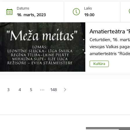
Datums
Laiks
16. marts, 2023
19.00
Amatierteātra “
Ceturtdien, 16. mart
viesojas Valkas pag
amatierteātris “Rūdi
Kultūra
ana
…
3
4
5
148
jā lapa
pa
Lapa
Lapa
Lapa