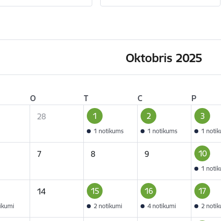
Oktobris 2025
O
T
C
P
1
2
3
28
1 notikums
1 notikums
1 noti
10
7
8
9
1 noti
15
16
17
14
tikumi
2 notikumi
4 notikumi
2 noti