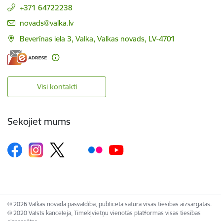
+371 64722238
E-pasts:
novads@valka.lv
Beverīnas iela 3, Valka, Valkas novads, LV-4701
Visi kontakti
Sekojiet mums
© 2026 Valkas novada pašvaldība, publicētā satura visas tiesības aizsargātas.
© 2020 Valsts kanceleja, Tīmekļvietņu vienotās platformas visas tiesības