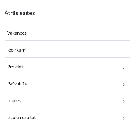
Kājene
Ātrās saites
Vakances
Iepirkumi
Projekti
Pašvaldība
Izsoles
Izsoļu rezultāti