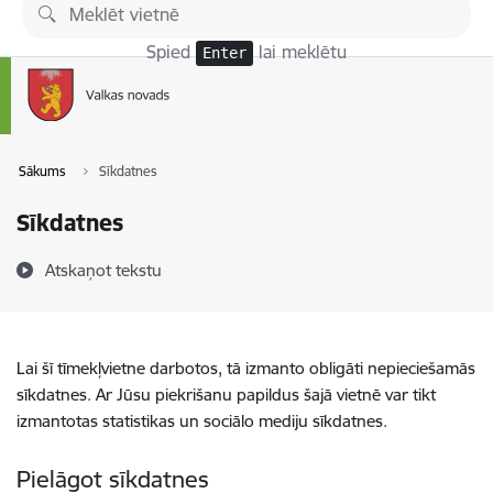
Pāriet uz lapas saturu
Spied
lai meklētu
Enter
Sākums
Sīkdatnes
Sīkdatnes
Atskaņot tekstu
Lai šī tīmekļvietne darbotos, tā izmanto obligāti nepieciešamās
sīkdatnes. Ar Jūsu piekrišanu papildus šajā vietnē var tikt
izmantotas statistikas un sociālo mediju sīkdatnes.
Pielāgot sīkdatnes