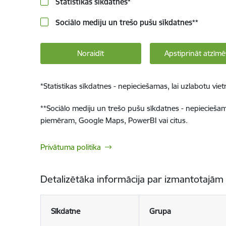
Statistikas sīkdatnes
*
Sociālo mediju un trešo pušu sīkdatnes
**
Noraidīt
Apstiprināt atzīmē
*
Statistikas sīkdatnes - nepieciešamas, lai uzlabotu v
**
Sociālo mediju un trešo pušu sīkdatnes - nepieciešamas
piemēram, Google Maps, PowerBI vai citus.
Privātuma politika
Detalizētāka informācija par izmantotajām
Sīkdatne
Grupa