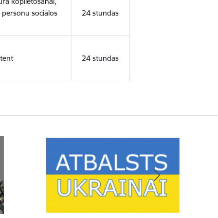
ura koplietošanai,
o personu sociālos
24 stundas
tent
24 stundas