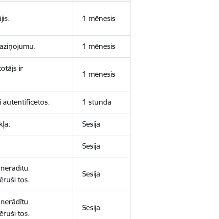
jis.
1 mēnesis
 paziņojumu.
1 mēnesis
otājs ir
1 mēnesis
 autentificētos.
1 stunda
kļa.
Sesija
Sesija
 nerādītu
Sesija
ēruši tos.
 nerādītu
Sesija
ēruši tos.