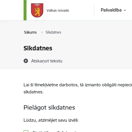
Pāriet uz lapas saturu
Pašvaldība
Sākums
Sīkdatnes
Sīkdatnes
Atskaņot tekstu
Lai šī tīmekļvietne darbotos, tā izmanto obligāti nepiec
sīkdatnes.
Pielāgot sīkdatnes
Lūdzu, atzīmējiet savu izvēli: