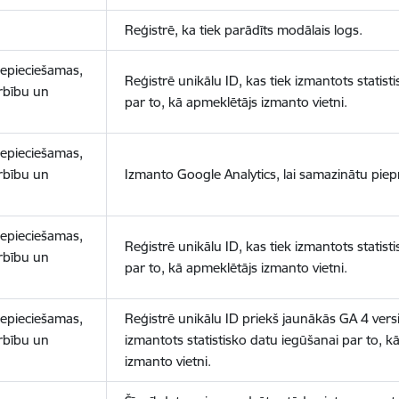
Reģistrē, ka tiek parādīts modālais logs.
nepieciešamas,
Reģistrē unikālu ID, kas tiek izmantots statist
arbību un
par to, kā apmeklētājs izmanto vietni.
nepieciešamas,
arbību un
Izmanto Google Analytics, lai samazinātu piep
nepieciešamas,
Reģistrē unikālu ID, kas tiek izmantots statist
arbību un
par to, kā apmeklētājs izmanto vietni.
nepieciešamas,
Reģistrē unikālu ID priekš jaunākās GA 4 versij
arbību un
izmantots statistisko datu iegūšanai par to, k
izmanto vietni.