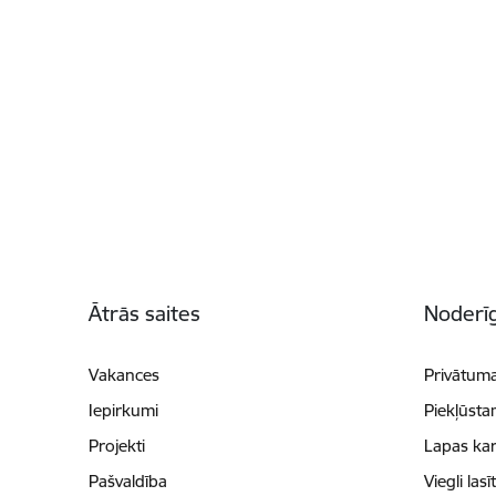
Kājene
Ātrās saites
Noderīg
Vakances
Privātuma
Iepirkumi
Piekļūsta
Projekti
Lapas kar
Pašvaldība
Viegli lasī