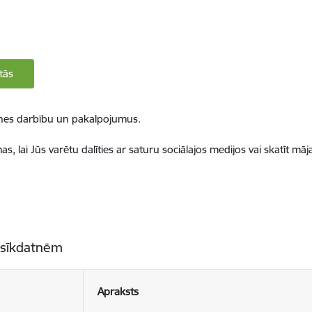
tās
ietnes darbību un pakalpojumus.
, lai Jūs varētu dalīties ar saturu sociālajos medijos vai skatīt mā
 sīkdatnēm
Apraksts