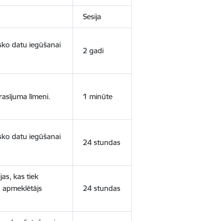
Sesija
isko datu iegūšanai
2 gadi
rasījuma līmeni.
1 minūte
isko datu iegūšanai
24 stundas
as, kas tiek
ā apmeklētājs
24 stundas