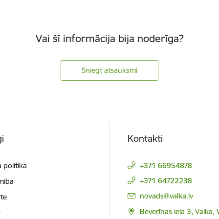
Vai šī informācija bija noderīga?
Sniegt atsauksmi
i
Kontakti
 politika
+371 66954878
+371 64722238
mība
E-pasts:
novads@valka.lv
te
Beverīnas iela 3, Valka, 
t