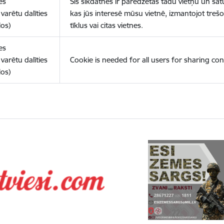
es
Šīs sīkdatnes ir paredzētas tādu vietņu un sat
varētu dalīties
kas jūs interesē mūsu vietnē, izmantojot treš
los)
tīklus vai citas vietnes.
es
varētu dalīties
Cookie is needed for all users for sharing con
los)