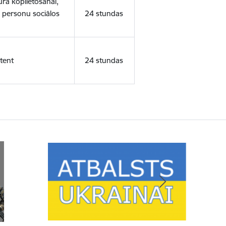
ura koplietošanai,
o personu sociālos
24 stundas
tent
24 stundas