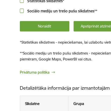
Statistikas sīkdatnes
*
Sociālo mediju un trešo pušu sīkdatnes
**
Noraidīt
Apstiprināt atzīmē
*
Statistikas sīkdatnes - nepieciešamas, lai uzlabotu v
**
Sociālo mediju un trešo pušu sīkdatnes - nepieciešamas
piemēram, Google Maps, PowerBI vai citus.
Privātuma politika
Detalizētāka informācija par izmantotajām
Sīkdatne
Grupa