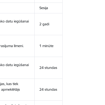
Sesija
isko datu iegūšanai
2 gadi
rasījuma līmeni.
1 minūte
isko datu iegūšanai
24 stundas
as, kas tiek
ā apmeklētājs
24 stundas