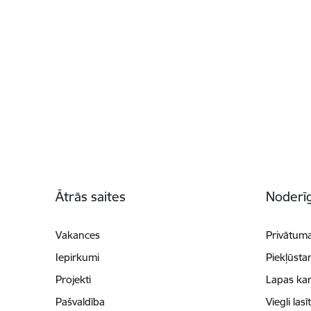
Kājene
Ātrās saites
Noderīg
Vakances
Privātuma
Iepirkumi
Piekļūsta
Projekti
Lapas kar
Pašvaldība
Viegli lasī