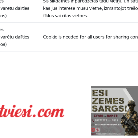
es
Šīs sīkdatnes ir paredzētas tādu vietņu un sat
varētu dalīties
kas jūs interesē mūsu vietnē, izmantojot treš
los)
tīklus vai citas vietnes.
es
varētu dalīties
Cookie is needed for all users for sharing con
los)