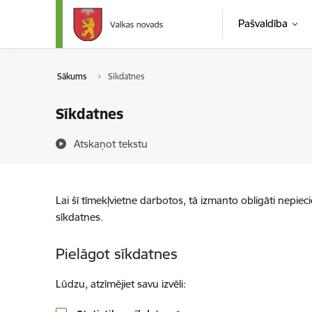
Pāriet uz lapas saturu
Pašvaldība
Sākums
Sīkdatnes
Sīkdatnes
Atskaņot tekstu
Lai šī tīmekļvietne darbotos, tā izmanto obligāti nepiec
sīkdatnes.
Pielāgot sīkdatnes
Lūdzu, atzīmējiet savu izvēli: