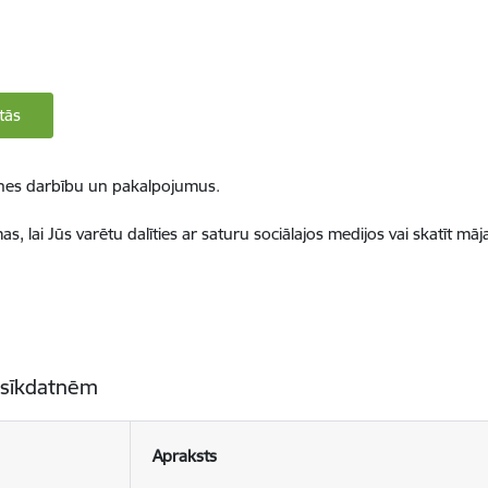
tās
ietnes darbību un pakalpojumus.
, lai Jūs varētu dalīties ar saturu sociālajos medijos vai skatīt mā
 sīkdatnēm
Apraksts