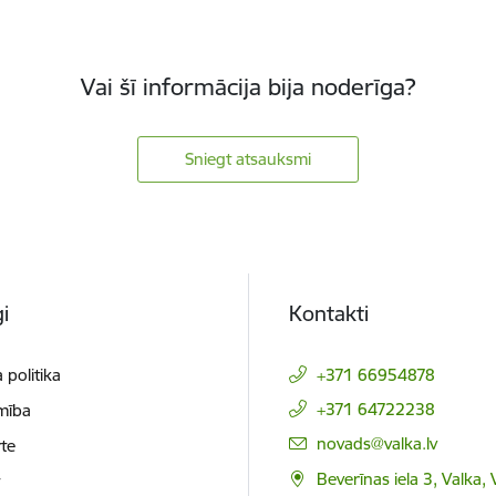
Vai šī informācija bija noderīga?
Sniegt atsauksmi
i
Kontakti
 politika
+371 66954878
+371 64722238
mība
E-pasts:
novads@valka.lv
te
Beverīnas iela 3, Valka, 
t