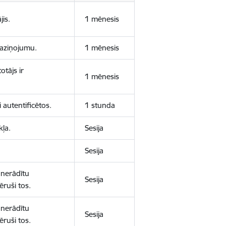
jis.
1 mēnesis
 paziņojumu.
1 mēnesis
otājs ir
1 mēnesis
 autentificētos.
1 stunda
kļa.
Sesija
Sesija
 nerādītu
Sesija
ēruši tos.
 nerādītu
Sesija
ēruši tos.