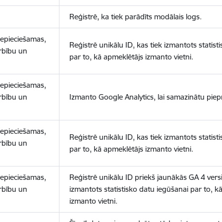
Reģistrē, ka tiek parādīts modālais logs.
nepieciešamas,
Reģistrē unikālu ID, kas tiek izmantots statist
arbību un
par to, kā apmeklētājs izmanto vietni.
nepieciešamas,
arbību un
Izmanto Google Analytics, lai samazinātu piep
nepieciešamas,
Reģistrē unikālu ID, kas tiek izmantots statist
arbību un
par to, kā apmeklētājs izmanto vietni.
nepieciešamas,
Reģistrē unikālu ID priekš jaunākās GA 4 versij
arbību un
izmantots statistisko datu iegūšanai par to, k
izmanto vietni.