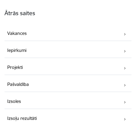
Kājene
Ātrās saites
Vakances
Iepirkumi
Projekti
Pašvaldība
Izsoles
Izsoļu rezultāti