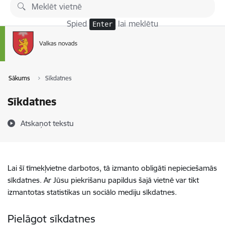
Pāriet uz lapas saturu
Spied
lai meklētu
Enter
Sākums
Sīkdatnes
Sīkdatnes
Atskaņot tekstu
Lai šī tīmekļvietne darbotos, tā izmanto obligāti nepieciešamās
sīkdatnes. Ar Jūsu piekrišanu papildus šajā vietnē var tikt
izmantotas statistikas un sociālo mediju sīkdatnes.
Pielāgot sīkdatnes