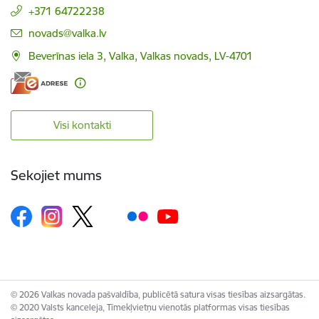
+371 64722238
E-pasts:
novads@valka.lv
Beverīnas iela 3, Valka, Valkas novads, LV-4701
Visi kontakti
Sekojiet mums
© 2026 Valkas novada pašvaldība, publicētā satura visas tiesības aizsargātas.
© 2020 Valsts kanceleja, Tīmekļvietņu vienotās platformas visas tiesības