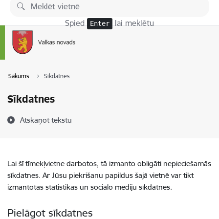
Pāriet uz lapas saturu
Spied
lai meklētu
Enter
Sākums
Sīkdatnes
Sīkdatnes
Atskaņot tekstu
Lai šī tīmekļvietne darbotos, tā izmanto obligāti nepieciešamās
sīkdatnes. Ar Jūsu piekrišanu papildus šajā vietnē var tikt
izmantotas statistikas un sociālo mediju sīkdatnes.
Pielāgot sīkdatnes