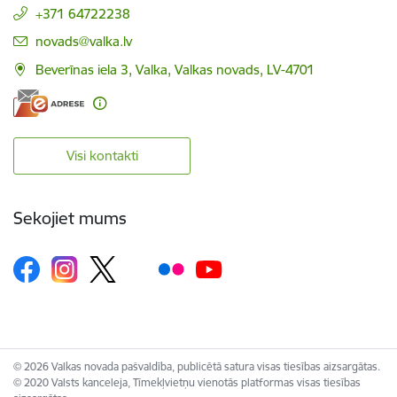
+371 64722238
E-pasts:
novads@valka.lv
Beverīnas iela 3, Valka, Valkas novads, LV-4701
Visi kontakti
Sekojiet mums
© 2026 Valkas novada pašvaldība, publicētā satura visas tiesības aizsargātas.
© 2020 Valsts kanceleja, Tīmekļvietņu vienotās platformas visas tiesības