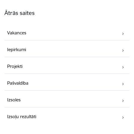
Kājene
Ātrās saites
Vakances
Iepirkumi
Projekti
Pašvaldība
Izsoles
Izsoļu rezultāti