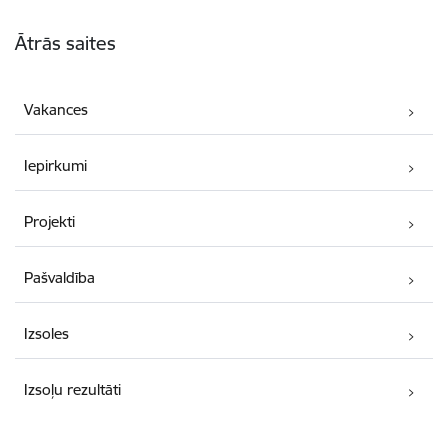
Kājene
Ātrās saites
Vakances
Iepirkumi
Projekti
Pašvaldība
Izsoles
Izsoļu rezultāti