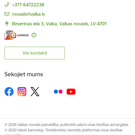
+371 64722238
E-pasts:
novads@valka.lv
Beverīnas iela 3, Valka, Valkas novads, LV-4701
Visi kontakti
Sekojiet mums
© 2026 Valkas novada pašvaldība, publicētā satura visas tiesības aizsargātas.
© 2020 Valsts kanceleja, Tīmekļvietņu vienotās platformas visas tiesības