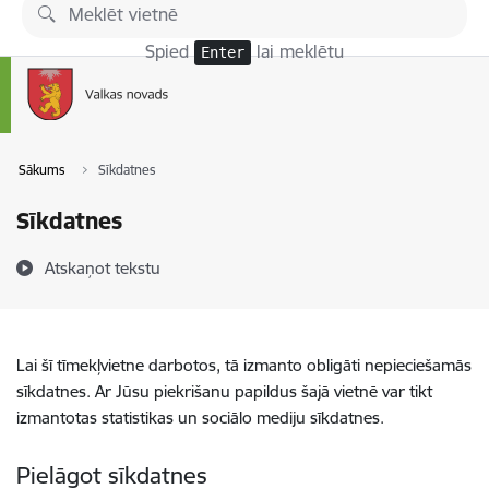
Pāriet uz lapas saturu
Spied
lai meklētu
Enter
Sākums
Sīkdatnes
Sīkdatnes
Atskaņot tekstu
Lai šī tīmekļvietne darbotos, tā izmanto obligāti nepieciešamās
sīkdatnes. Ar Jūsu piekrišanu papildus šajā vietnē var tikt
izmantotas statistikas un sociālo mediju sīkdatnes.
Pielāgot sīkdatnes