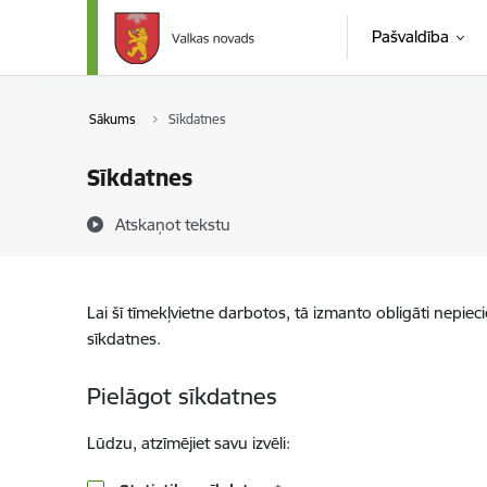
Pāriet uz lapas saturu
Pašvaldība
Sākums
Sīkdatnes
Sīkdatnes
Atskaņot tekstu
Lai šī tīmekļvietne darbotos, tā izmanto obligāti nepiec
sīkdatnes.
Pielāgot sīkdatnes
Lūdzu, atzīmējiet savu izvēli: