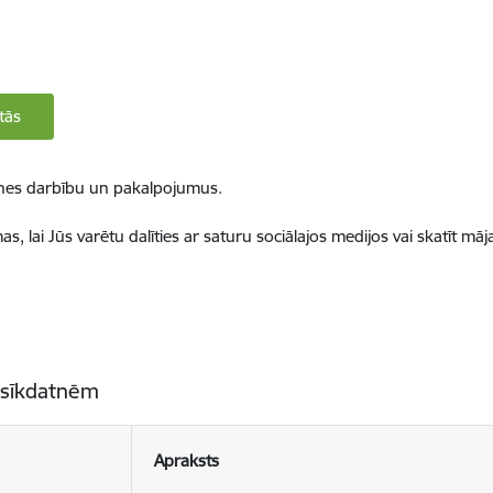
tās
ietnes darbību un pakalpojumus.
, lai Jūs varētu dalīties ar saturu sociālajos medijos vai skatīt mā
 sīkdatnēm
Apraksts