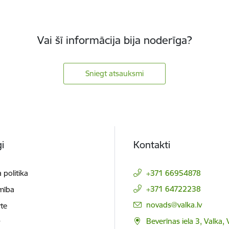
Vai šī informācija bija noderīga?
Sniegt atsauksmi
i
Kontakti
 politika
+371 66954878
+371 64722238
mība
E-pasts:
novads@valka.lv
te
Beverīnas iela 3, Valka, 
t