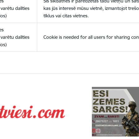
es
Šīs sīkdatnes ir paredzētas tādu vietņu un sat
varētu dalīties
kas jūs interesē mūsu vietnē, izmantojot treš
los)
tīklus vai citas vietnes.
es
varētu dalīties
Cookie is needed for all users for sharing con
los)