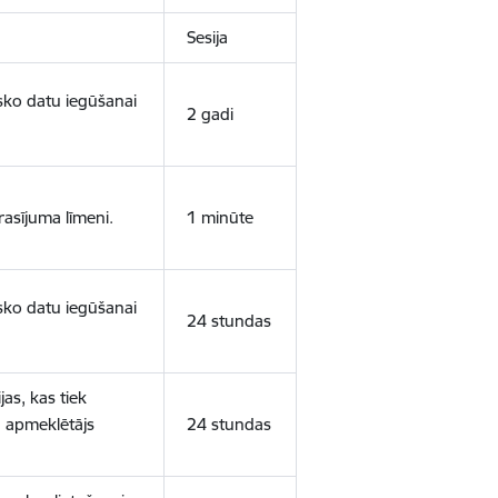
Sesija
isko datu iegūšanai
2 gadi
rasījuma līmeni.
1 minūte
isko datu iegūšanai
24 stundas
as, kas tiek
ā apmeklētājs
24 stundas