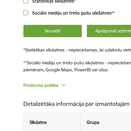
Statistikas sīkdatnes
*
Sociālo mediju un trešo pušu sīkdatnes
**
Noraidīt
Apstiprināt atzīmē
*
Statistikas sīkdatnes - nepieciešamas, lai uzlabotu v
**
Sociālo mediju un trešo pušu sīkdatnes - nepieciešamas
piemēram, Google Maps, PowerBI vai citus.
Privātuma politika
Detalizētāka informācija par izmantotajām
Sīkdatne
Grupa