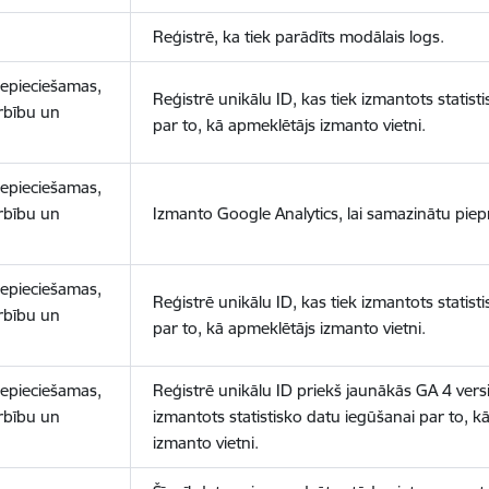
Reģistrē, ka tiek parādīts modālais logs.
nepieciešamas,
Reģistrē unikālu ID, kas tiek izmantots statist
arbību un
par to, kā apmeklētājs izmanto vietni.
nepieciešamas,
arbību un
Izmanto Google Analytics, lai samazinātu piep
nepieciešamas,
Reģistrē unikālu ID, kas tiek izmantots statist
arbību un
par to, kā apmeklētājs izmanto vietni.
nepieciešamas,
Reģistrē unikālu ID priekš jaunākās GA 4 versij
arbību un
izmantots statistisko datu iegūšanai par to, k
izmanto vietni.