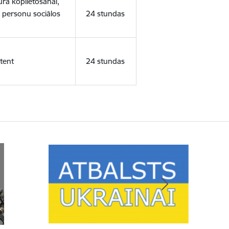
ura koplietošanai,
o personu sociālos
24 stundas
tent
24 stundas