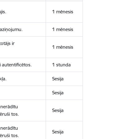
jis.
1 mēnesis
 paziņojumu.
1 mēnesis
otājs ir
1 mēnesis
 autentificētos.
1 stunda
kļa.
Sesija
Sesija
 nerādītu
Sesija
ēruši tos.
 nerādītu
Sesija
ēruši tos.