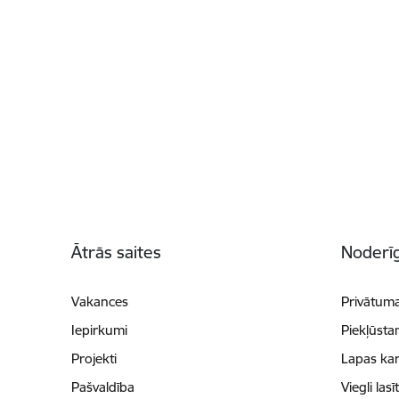
Kājene
Ātrās saites
Noderīg
Vakances
Privātuma
Iepirkumi
Piekļūsta
Projekti
Lapas kar
Pašvaldība
Viegli lasī