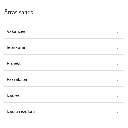
Kājene
Ātrās saites
Vakances
Iepirkumi
Projekti
Pašvaldība
Izsoles
Izsoļu rezultāti