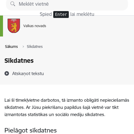
Pāriet uz lapas saturu
Spied
lai meklētu
Enter
Sākums
Sīkdatnes
Sīkdatnes
Atskaņot tekstu
Lai šī tīmekļvietne darbotos, tā izmanto obligāti nepieciešamās
sīkdatnes. Ar Jūsu piekrišanu papildus šajā vietnē var tikt
izmantotas statistikas un sociālo mediju sīkdatnes.
Pielāgot sīkdatnes