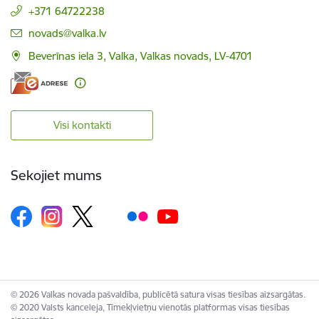
+371 64722238
E-pasts:
novads@valka.lv
Beverīnas iela 3, Valka, Valkas novads, LV-4701
Visi kontakti
Sekojiet mums
© 2026 Valkas novada pašvaldība, publicētā satura visas tiesības aizsargātas.
© 2020 Valsts kanceleja, Tīmekļvietņu vienotās platformas visas tiesības