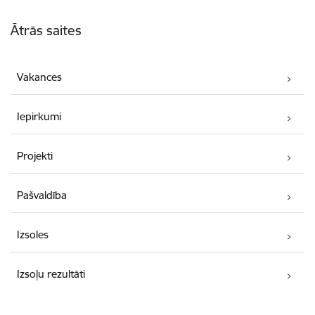
Kājene
Ātrās saites
Vakances
Iepirkumi
Projekti
Pašvaldība
Izsoles
Izsoļu rezultāti