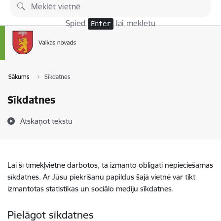
Pāriet uz lapas saturu
Spied
lai meklētu
Enter
Sākums
Sīkdatnes
Sīkdatnes
Atskaņot tekstu
Lai šī tīmekļvietne darbotos, tā izmanto obligāti nepieciešamās
sīkdatnes. Ar Jūsu piekrišanu papildus šajā vietnē var tikt
izmantotas statistikas un sociālo mediju sīkdatnes.
Pielāgot sīkdatnes