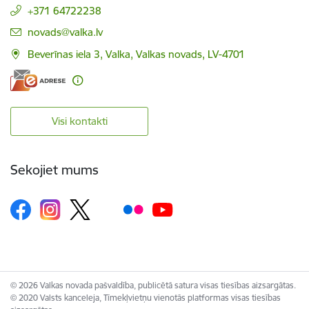
+371 64722238
E-pasts:
novads@valka.lv
Beverīnas iela 3, Valka, Valkas novads, LV-4701
Visi kontakti
Sekojiet mums
© 2026 Valkas novada pašvaldība, publicētā satura visas tiesības aizsargātas.
© 2020 Valsts kanceleja, Tīmekļvietņu vienotās platformas visas tiesības