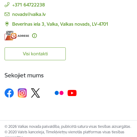
+371 64722238
E-pasts:
novads@valka.lv
Beverīnas iela 3, Valka, Valkas novads, LV-4701
Visi kontakti
Sekojiet mums
© 2026 Valkas novada pašvaldība, publicētā satura visas tiesības aizsargātas.
© 2020 Valsts kanceleja, Tīmekļvietņu vienotās platformas visas tiesības