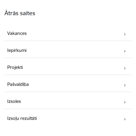
Kājene
Ātrās saites
Vakances
Iepirkumi
Projekti
Pašvaldība
Izsoles
Izsoļu rezultāti