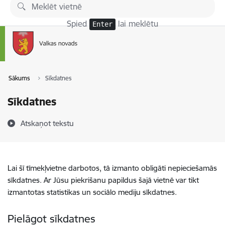
Pāriet uz lapas saturu
Spied
lai meklētu
Enter
Sākums
Sīkdatnes
Sīkdatnes
Atskaņot tekstu
Lai šī tīmekļvietne darbotos, tā izmanto obligāti nepieciešamās
sīkdatnes. Ar Jūsu piekrišanu papildus šajā vietnē var tikt
izmantotas statistikas un sociālo mediju sīkdatnes.
Pielāgot sīkdatnes