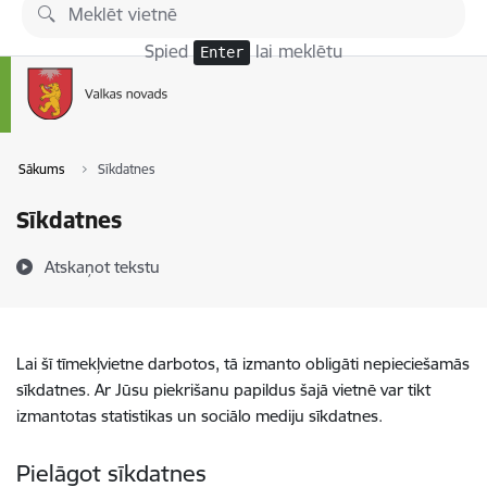
Pāriet uz lapas saturu
Spied
lai meklētu
Enter
Sākums
Sīkdatnes
Sīkdatnes
Atskaņot tekstu
Lai šī tīmekļvietne darbotos, tā izmanto obligāti nepieciešamās
sīkdatnes. Ar Jūsu piekrišanu papildus šajā vietnē var tikt
izmantotas statistikas un sociālo mediju sīkdatnes.
Pielāgot sīkdatnes