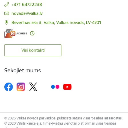
+371 64722238
E-pasts:
novads@valka.lv
Beverīnas iela 3, Valka, Valkas novads, LV-4701
Visi kontakti
Sekojiet mums
© 2026 Valkas novada pašvaldība, publicētā satura visas tiesības aizsargātas.
© 2020 Valsts kanceleja, Tīmekļvietņu vienotās platformas visas tiesības