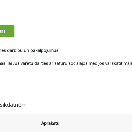
tās
ietnes darbību un pakalpojumus.
, lai Jūs varētu dalīties ar saturu sociālajos medijos vai skatīt mā
 sīkdatnēm
Apraksts