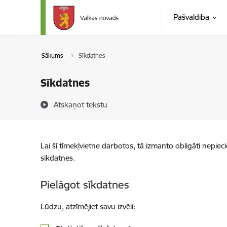
Pāriet uz lapas saturu
Pašvaldība
Sākums
Sīkdatnes
Sīkdatnes
Atskaņot tekstu
Lai šī tīmekļvietne darbotos, tā izmanto obligāti nepiec
sīkdatnes.
Pielāgot sīkdatnes
Lūdzu, atzīmējiet savu izvēli: