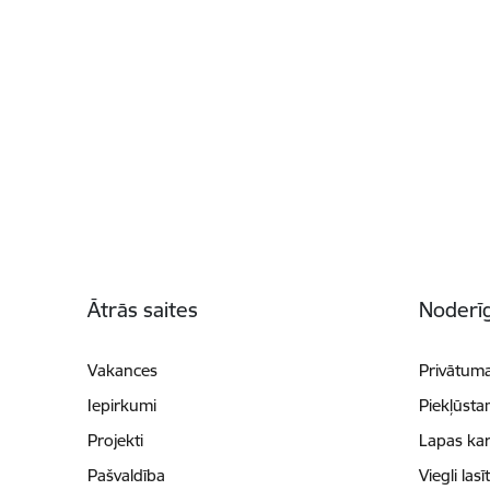
Kājene
Ātrās saites
Noderīg
Vakances
Privātuma
Iepirkumi
Piekļūsta
Projekti
Lapas kar
Pašvaldība
Viegli lasī