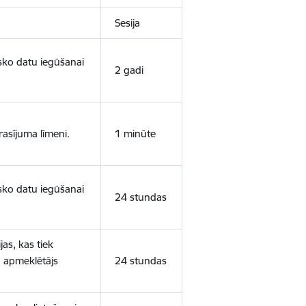
Sesija
isko datu iegūšanai
2 gadi
rasījuma līmeni.
1 minūte
isko datu iegūšanai
24 stundas
as, kas tiek
ā apmeklētājs
24 stundas