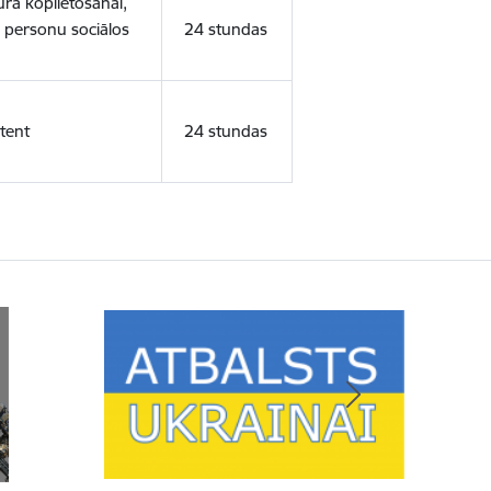
ura koplietošanai,
o personu sociālos
24 stundas
tent
24 stundas