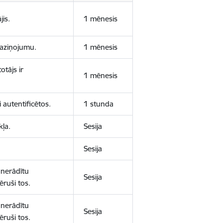
jis.
1 mēnesis
 paziņojumu.
1 mēnesis
otājs ir
1 mēnesis
 autentificētos.
1 stunda
kļa.
Sesija
Sesija
 nerādītu
Sesija
ēruši tos.
 nerādītu
Sesija
ēruši tos.