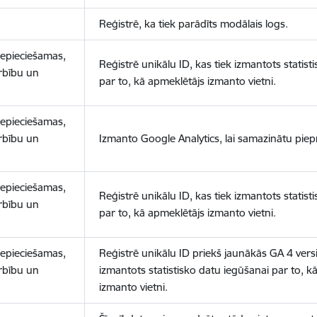
Reģistrē, ka tiek parādīts modālais logs.
nepieciešamas,
Reģistrē unikālu ID, kas tiek izmantots statist
arbību un
par to, kā apmeklētājs izmanto vietni.
nepieciešamas,
arbību un
Izmanto Google Analytics, lai samazinātu piep
nepieciešamas,
Reģistrē unikālu ID, kas tiek izmantots statist
arbību un
par to, kā apmeklētājs izmanto vietni.
nepieciešamas,
Reģistrē unikālu ID priekš jaunākās GA 4 versij
arbību un
izmantots statistisko datu iegūšanai par to, k
izmanto vietni.