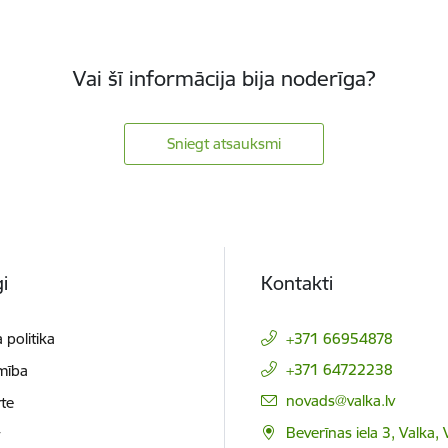
Vai šī informācija bija noderīga?
Sniegt atsauksmi
i
Kontakti
 politika
+371 66954878
+371 64722238
mība
E-pasts:
novads@valka.lv
te
Beverīnas iela 3, Valka, 
t