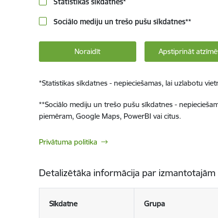
Statistikas sīkdatnes
*
Sociālo mediju un trešo pušu sīkdatnes
**
Noraidīt
Apstiprināt atzīmē
*
Statistikas sīkdatnes - nepieciešamas, lai uzlabotu v
**
Sociālo mediju un trešo pušu sīkdatnes - nepieciešamas
piemēram, Google Maps, PowerBI vai citus.
Privātuma politika
Detalizētāka informācija par izmantotajām
Sīkdatne
Grupa