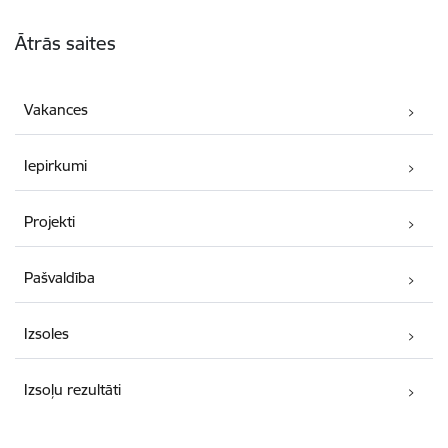
Kājene
Ātrās saites
Vakances
Iepirkumi
Projekti
Pašvaldība
Izsoles
Izsoļu rezultāti