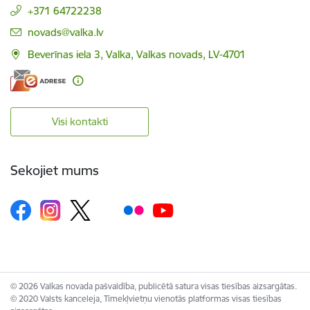
+371 64722238
E-pasts:
novads@valka.lv
Beverīnas iela 3, Valka, Valkas novads, LV-4701
Visi kontakti
Sekojiet mums
© 2026 Valkas novada pašvaldība, publicētā satura visas tiesības aizsargātas.
© 2020 Valsts kanceleja, Tīmekļvietņu vienotās platformas visas tiesības