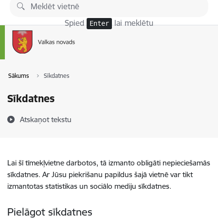
Pāriet uz lapas saturu
Spied
lai meklētu
Enter
Sākums
Sīkdatnes
Sīkdatnes
Atskaņot tekstu
Lai šī tīmekļvietne darbotos, tā izmanto obligāti nepieciešamās
sīkdatnes. Ar Jūsu piekrišanu papildus šajā vietnē var tikt
izmantotas statistikas un sociālo mediju sīkdatnes.
Pielāgot sīkdatnes