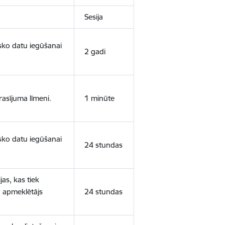
Sesija
isko datu iegūšanai
2 gadi
rasījuma līmeni.
1 minūte
isko datu iegūšanai
24 stundas
as, kas tiek
ā apmeklētājs
24 stundas