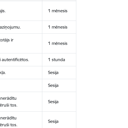
jis.
1 mēnesis
 paziņojumu.
1 mēnesis
otājs ir
1 mēnesis
 autentificētos.
1 stunda
kļa.
Sesija
Sesija
 nerādītu
Sesija
ēruši tos.
 nerādītu
Sesija
ēruši tos.