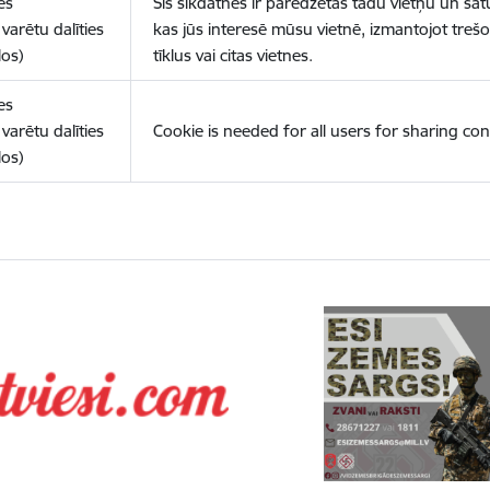
es
Šīs sīkdatnes ir paredzētas tādu vietņu un sat
varētu dalīties
kas jūs interesē mūsu vietnē, izmantojot treš
los)
tīklus vai citas vietnes.
es
varētu dalīties
Cookie is needed for all users for sharing con
los)