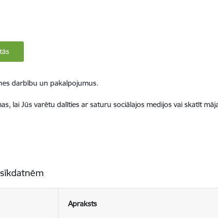
tās
ietnes darbību un pakalpojumus.
, lai Jūs varētu dalīties ar saturu sociālajos medijos vai skatīt mā
 sīkdatnēm
Apraksts