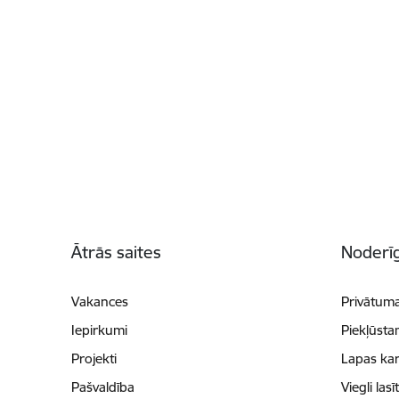
Kājene
Ātrās saites
Noderīg
Vakances
Privātuma
Iepirkumi
Piekļūsta
Projekti
Lapas kar
Pašvaldība
Viegli lasī