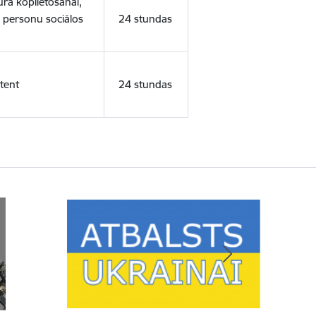
ura koplietošanai,
o personu sociālos
24 stundas
tent
24 stundas