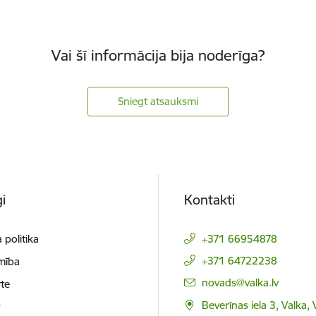
Vai šī informācija bija noderīga?
Sniegt atsauksmi
i
Kontakti
 politika
+371 66954878
+371 64722238
mība
E-pasts:
novads@valka.lv
te
Beverīnas iela 3, Valka, 
t