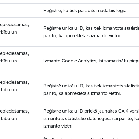
Reģistrē, ka tiek parādīts modālais logs.
nepieciešamas,
Reģistrē unikālu ID, kas tiek izmantots statist
arbību un
par to, kā apmeklētājs izmanto vietni.
nepieciešamas,
arbību un
Izmanto Google Analytics, lai samazinātu piep
nepieciešamas,
Reģistrē unikālu ID, kas tiek izmantots statist
arbību un
par to, kā apmeklētājs izmanto vietni.
nepieciešamas,
Reģistrē unikālu ID priekš jaunākās GA 4 versij
arbību un
izmantots statistisko datu iegūšanai par to, k
izmanto vietni.