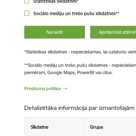
Statistikas sīkdatnes
*
Sociālo mediju un trešo pušu sīkdatnes
**
Noraidīt
Apstiprināt atzīmē
*
Statistikas sīkdatnes - nepieciešamas, lai uzlabotu v
**
Sociālo mediju un trešo pušu sīkdatnes - nepieciešamas
piemēram, Google Maps, PowerBI vai citus.
Privātuma politika
Detalizētāka informācija par izmantotajām
Sīkdatne
Grupa