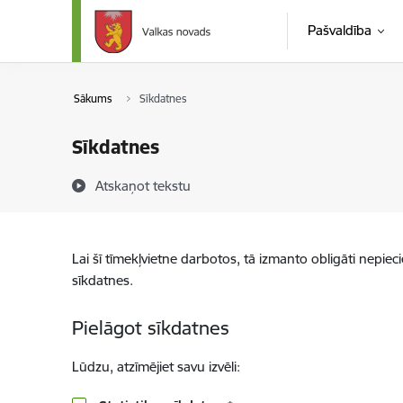
Pāriet uz lapas saturu
Pašvaldība
Sākums
Sīkdatnes
Sīkdatnes
Atskaņot tekstu
Lai šī tīmekļvietne darbotos, tā izmanto obligāti nepiec
sīkdatnes.
Pielāgot sīkdatnes
Lūdzu, atzīmējiet savu izvēli: