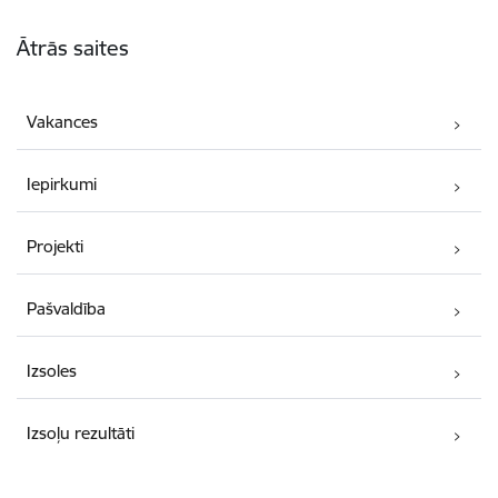
Kājene
Ātrās saites
Vakances
Iepirkumi
Projekti
Pašvaldība
Izsoles
Izsoļu rezultāti