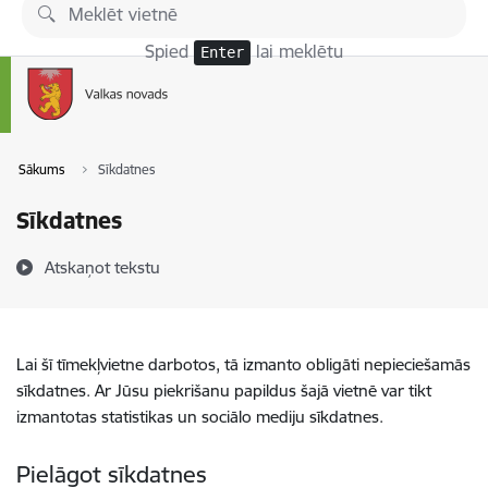
Pāriet uz lapas saturu
Spied
lai meklētu
Enter
Sākums
Sīkdatnes
Sīkdatnes
Atskaņot tekstu
Lai šī tīmekļvietne darbotos, tā izmanto obligāti nepieciešamās
sīkdatnes. Ar Jūsu piekrišanu papildus šajā vietnē var tikt
izmantotas statistikas un sociālo mediju sīkdatnes.
Pielāgot sīkdatnes