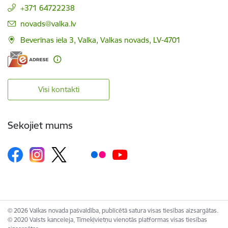
+371 64722238
E-pasts:
novads@valka.lv
Beverīnas iela 3, Valka, Valkas novads, LV-4701
Visi kontakti
Sekojiet mums
© 2026 Valkas novada pašvaldība, publicētā satura visas tiesības aizsargātas.
© 2020 Valsts kanceleja, Tīmekļvietņu vienotās platformas visas tiesības