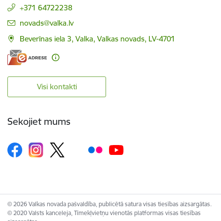
+371 64722238
E-pasts:
novads@valka.lv
Beverīnas iela 3, Valka, Valkas novads, LV-4701
Visi kontakti
Sekojiet mums
© 2026 Valkas novada pašvaldība, publicētā satura visas tiesības aizsargātas.
© 2020 Valsts kanceleja, Tīmekļvietņu vienotās platformas visas tiesības