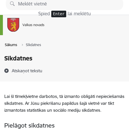
Pāriet uz lapas saturu
Spied
lai meklētu
Enter
Sākums
Sīkdatnes
Sīkdatnes
Atskaņot tekstu
Lai šī tīmekļvietne darbotos, tā izmanto obligāti nepieciešamās
sīkdatnes. Ar Jūsu piekrišanu papildus šajā vietnē var tikt
izmantotas statistikas un sociālo mediju sīkdatnes.
Pielāgot sīkdatnes