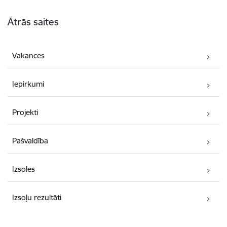
Kājene
Ātrās saites
Vakances
Iepirkumi
Projekti
Pašvaldība
Izsoles
Izsoļu rezultāti