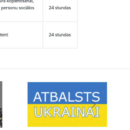
ura koplietošanai,
o personu sociālos
24 stundas
tent
24 stundas