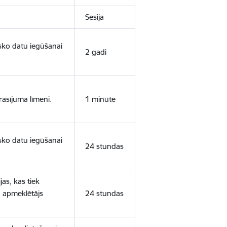
Sesija
isko datu iegūšanai
2 gadi
rasījuma līmeni.
1 minūte
isko datu iegūšanai
24 stundas
as, kas tiek
ā apmeklētājs
24 stundas