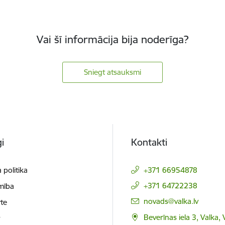
Vai šī informācija bija noderīga?
Sniegt atsauksmi
i
Kontakti
 politika
+371 66954878
+371 64722238
mība
E-pasts:
novads@valka.lv
te
Beverīnas iela 3, Valka, 
t