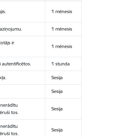
jis.
1 mēnesis
 paziņojumu.
1 mēnesis
otājs ir
1 mēnesis
 autentificētos.
1 stunda
kļa.
Sesija
Sesija
 nerādītu
Sesija
ēruši tos.
 nerādītu
Sesija
ēruši tos.