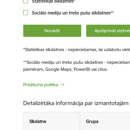
Statistikas sīkdatnes
*
Sociālo mediju un trešo pušu sīkdatnes
**
Noraidīt
Apstiprināt atzīmē
*
Statistikas sīkdatnes - nepieciešamas, lai uzlabotu v
**
Sociālo mediju un trešo pušu sīkdatnes - nepieciešamas
piemēram, Google Maps, PowerBI vai citus.
Privātuma politika
Detalizētāka informācija par izmantotajām
Sīkdatne
Grupa