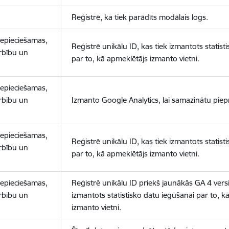
Reģistrē, ka tiek parādīts modālais logs.
nepieciešamas,
Reģistrē unikālu ID, kas tiek izmantots statist
arbību un
par to, kā apmeklētājs izmanto vietni.
nepieciešamas,
arbību un
Izmanto Google Analytics, lai samazinātu piep
nepieciešamas,
Reģistrē unikālu ID, kas tiek izmantots statist
arbību un
par to, kā apmeklētājs izmanto vietni.
nepieciešamas,
Reģistrē unikālu ID priekš jaunākās GA 4 versij
arbību un
izmantots statistisko datu iegūšanai par to, k
izmanto vietni.