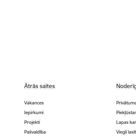
Kājene
Ātrās saites
Noderīg
Vakances
Privātuma
Iepirkumi
Piekļūsta
Projekti
Lapas kar
Pašvaldība
Viegli lasī