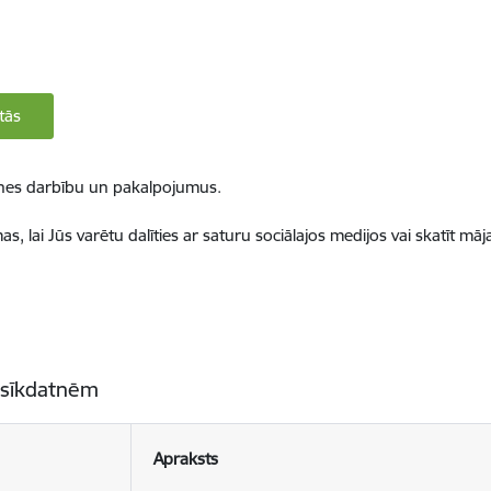
tās
ietnes darbību un pakalpojumus.
, lai Jūs varētu dalīties ar saturu sociālajos medijos vai skatīt mā
 sīkdatnēm
Apraksts