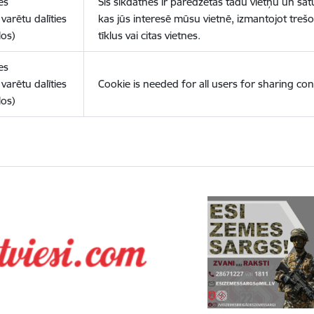
es
Šīs sīkdatnes ir paredzētas tādu vietņu un sat
varētu dalīties
kas jūs interesē mūsu vietnē, izmantojot treš
los)
tīklus vai citas vietnes.
es
varētu dalīties
Cookie is needed for all users for sharing con
los)