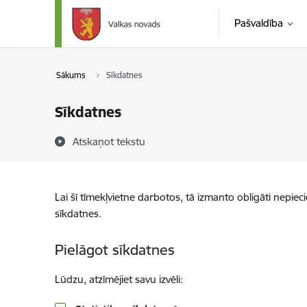
Pāriet uz lapas saturu
Pašvaldība
Sākums
Sīkdatnes
Sīkdatnes
Atskaņot tekstu
Lai šī tīmekļvietne darbotos, tā izmanto obligāti nepiec
sīkdatnes.
Pielāgot sīkdatnes
Lūdzu, atzīmējiet savu izvēli: