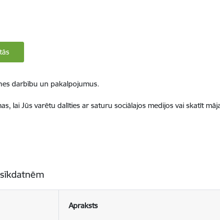
tās
ietnes darbību un pakalpojumus.
, lai Jūs varētu dalīties ar saturu sociālajos medijos vai skatīt mā
 sīkdatnēm
Apraksts