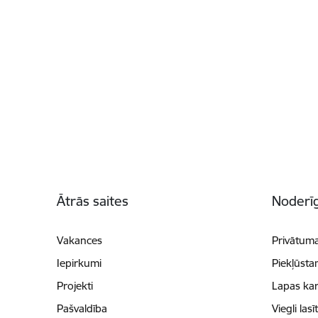
Kājene
Ātrās saites
Noderīg
Vakances
Privātuma
Iepirkumi
Piekļūsta
Projekti
Lapas kar
Pašvaldība
Viegli lasī