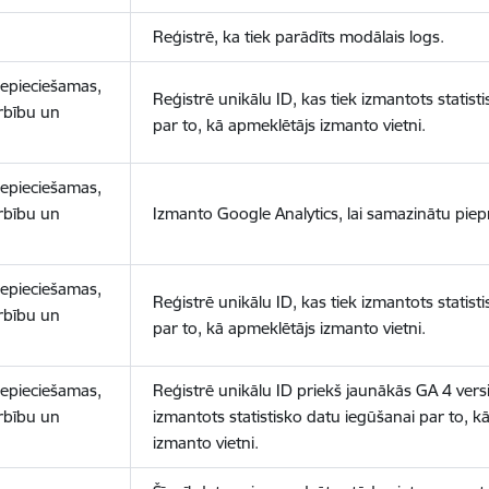
Reģistrē, ka tiek parādīts modālais logs.
nepieciešamas,
Reģistrē unikālu ID, kas tiek izmantots statist
arbību un
par to, kā apmeklētājs izmanto vietni.
nepieciešamas,
arbību un
Izmanto Google Analytics, lai samazinātu piep
nepieciešamas,
Reģistrē unikālu ID, kas tiek izmantots statist
arbību un
par to, kā apmeklētājs izmanto vietni.
nepieciešamas,
Reģistrē unikālu ID priekš jaunākās GA 4 versij
arbību un
izmantots statistisko datu iegūšanai par to, k
izmanto vietni.