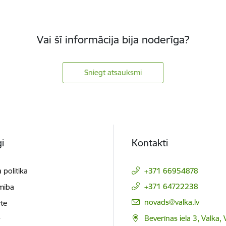
Vai šī informācija bija noderīga?
Sniegt atsauksmi
i
Kontakti
 politika
+371 66954878
+371 64722238
mība
E-pasts:
novads@valka.lv
te
Beverīnas iela 3, Valka, 
t