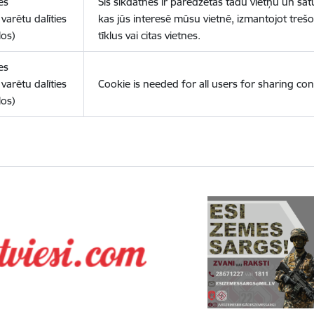
es
Šīs sīkdatnes ir paredzētas tādu vietņu un sat
varētu dalīties
kas jūs interesē mūsu vietnē, izmantojot treš
los)
tīklus vai citas vietnes.
es
varētu dalīties
Cookie is needed for all users for sharing con
los)