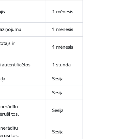
jis.
1 mēnesis
 paziņojumu.
1 mēnesis
otājs ir
1 mēnesis
 autentificētos.
1 stunda
kļa.
Sesija
Sesija
 nerādītu
Sesija
ēruši tos.
 nerādītu
Sesija
ēruši tos.