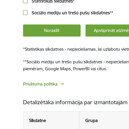
Statistikas sīkdatnes
*
Sociālo mediju un trešo pušu sīkdatnes
**
Noraidīt
Apstiprināt atzīmē
*
Statistikas sīkdatnes - nepieciešamas, lai uzlabotu v
**
Sociālo mediju un trešo pušu sīkdatnes - nepieciešamas
piemēram, Google Maps, PowerBI vai citus.
Privātuma politika
Detalizētāka informācija par izmantotajām
Sīkdatne
Grupa