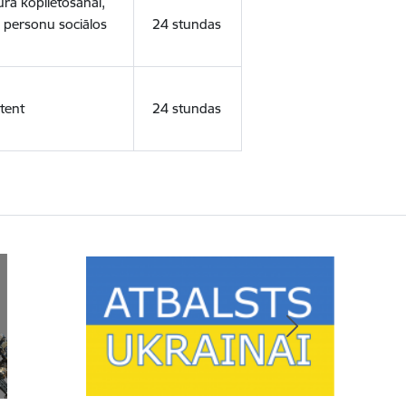
ura koplietošanai,
o personu sociālos
24 stundas
tent
24 stundas