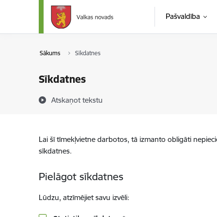
Pāriet uz lapas saturu
Pašvaldība
Sākums
Sīkdatnes
Sīkdatnes
Atskaņot tekstu
Lai šī tīmekļvietne darbotos, tā izmanto obligāti nepiec
sīkdatnes.
Pielāgot sīkdatnes
Lūdzu, atzīmējiet savu izvēli: