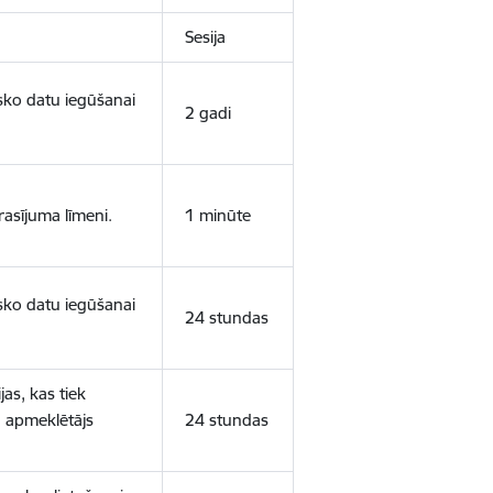
Sesija
isko datu iegūšanai
2 gadi
rasījuma līmeni.
1 minūte
isko datu iegūšanai
24 stundas
as, kas tiek
ā apmeklētājs
24 stundas